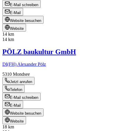
E-Mail schreiben
E-Mail
Website besuchen
Website
14 km
14 km
PÖLZ baukultur GmbH
DI(FH) Alexander Pölz
5310
Mondsee
Jetzt anrufen
Telefon
E-Mail schreiben
E-Mail
Website besuchen
Website
18 km