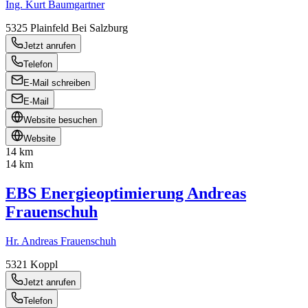
Ing. Kurt Baumgartner
5325
Plainfeld Bei Salzburg
Jetzt anrufen
Telefon
E-Mail schreiben
E-Mail
Website besuchen
Website
14 km
14 km
EBS Energieoptimierung Andreas
Frauenschuh
Hr. Andreas Frauenschuh
5321
Koppl
Jetzt anrufen
Telefon