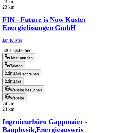
23 km
23 km
FIN - Future is Now Kuster
Energielösungen GmbH
Jan Kuster
5061
Elsbethen
Jetzt anrufen
Telefon
E-Mail schreiben
E-Mail
Website besuchen
Website
24 km
24 km
Ingenieurbüro Gappmaier -
Bauphysik,Energieausweis