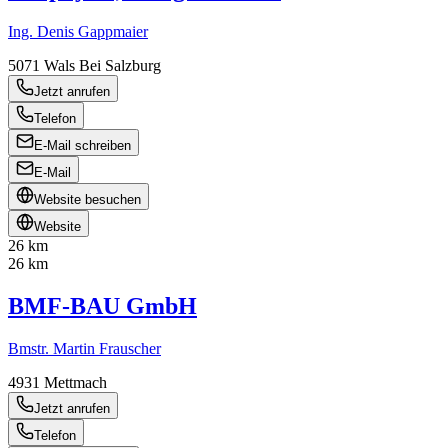
Ing. Denis Gappmaier
5071
Wals Bei Salzburg
Jetzt anrufen
Telefon
E-Mail schreiben
E-Mail
Website besuchen
Website
26 km
26 km
BMF-BAU GmbH
Bmstr. Martin Frauscher
4931
Mettmach
Jetzt anrufen
Telefon