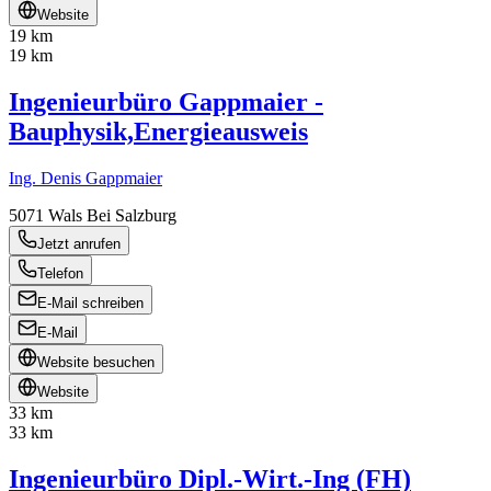
Website
19 km
19 km
Ingenieurbüro Gappmaier -
Bauphysik,Energieausweis
Ing. Denis Gappmaier
5071
Wals Bei Salzburg
Jetzt anrufen
Telefon
E-Mail schreiben
E-Mail
Website besuchen
Website
33 km
33 km
Ingenieurbüro Dipl.-Wirt.-Ing (FH)