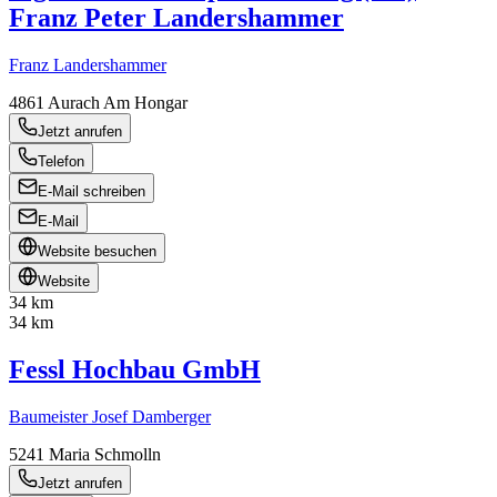
Franz Peter Landershammer
Franz Landershammer
4861
Aurach Am Hongar
Jetzt anrufen
Telefon
E-Mail schreiben
E-Mail
Website besuchen
Website
34 km
34 km
Fessl Hochbau GmbH
Baumeister Josef Damberger
5241
Maria Schmolln
Jetzt anrufen