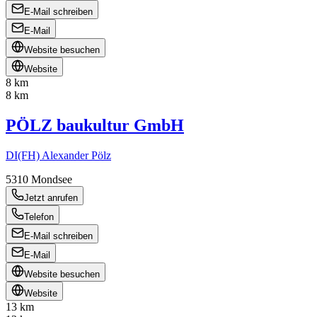
E-Mail schreiben
E-Mail
Website besuchen
Website
8 km
8 km
PÖLZ baukultur GmbH
DI(FH) Alexander Pölz
5310
Mondsee
Jetzt anrufen
Telefon
E-Mail schreiben
E-Mail
Website besuchen
Website
13 km