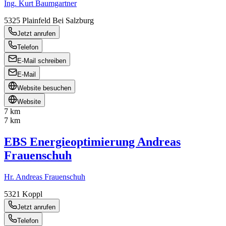
Ing. Kurt Baumgartner
5325
Plainfeld Bei Salzburg
Jetzt anrufen
Telefon
E-Mail schreiben
E-Mail
Website besuchen
Website
7 km
7 km
EBS Energieoptimierung Andreas
Frauenschuh
Hr. Andreas Frauenschuh
5321
Koppl
Jetzt anrufen
Telefon