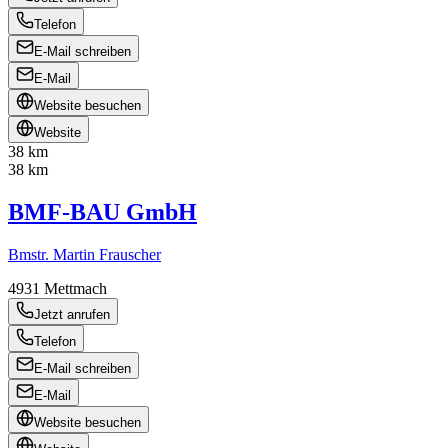
Telefon
E-Mail schreiben
E-Mail
Website besuchen
Website
38 km
38 km
BMF-BAU GmbH
Bmstr. Martin Frauscher
4931
Mettmach
Jetzt anrufen
Telefon
E-Mail schreiben
E-Mail
Website besuchen