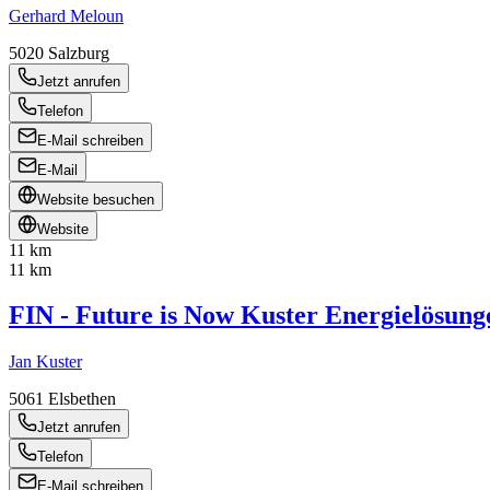
Gerhard Meloun
5020
Salzburg
Jetzt anrufen
Telefon
E-Mail schreiben
E-Mail
Website besuchen
Website
11 km
11 km
FIN - Future is Now Kuster Energielösu
Jan Kuster
5061
Elsbethen
Jetzt anrufen
Telefon
E-Mail schreiben