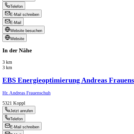
Telefon
E-Mail schreiben
E-Mail
Website besuchen
Website
In der Nähe
3 km
3 km
EBS Energieoptimierung Andreas Frauen
Hr. Andreas Frauenschuh
5321
Koppl
Jetzt anrufen
Telefon
E-Mail schreiben