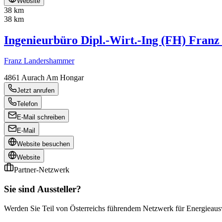
Website
38 km
38 km
Ingenieurbüro Dipl.-Wirt.-Ing (FH) Fran
Franz Landershammer
4861
Aurach Am Hongar
Jetzt anrufen
Telefon
E-Mail schreiben
E-Mail
Website besuchen
Website
Partner-Netzwerk
Sie sind Aussteller?
Werden Sie Teil von Österreichs führendem Netzwerk für Energieauswe