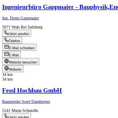
Ingenieurbüro Gappmaier - Bauphysik,En
Ing. Denis Gappmaier
5071
Wals Bei Salzburg
Jetzt anrufen
Telefon
E-Mail schreiben
E-Mail
Website besuchen
Website
34 km
34 km
Fessl Hochbau GmbH
Baumeister Josef Damberger
5241
Maria Schmolln
Jetzt anrufen