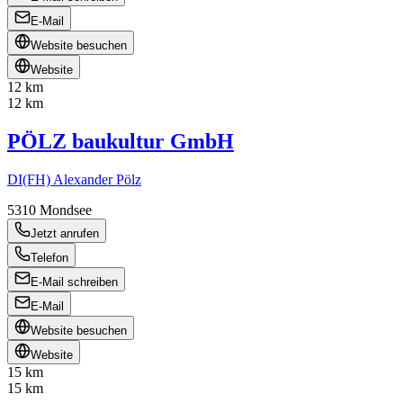
E-Mail
Website besuchen
Website
12 km
12 km
PÖLZ baukultur GmbH
DI(FH) Alexander Pölz
5310
Mondsee
Jetzt anrufen
Telefon
E-Mail schreiben
E-Mail
Website besuchen
Website
15 km
15 km