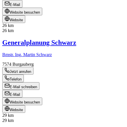
E-Mail
Website besuchen
Website
26 km
26 km
Generalplanung Schwarz
Bmstr. Ing. Martin Schwarz
7574
Burgauberg
Jetzt anrufen
Telefon
E-Mail schreiben
E-Mail
Website besuchen
Website
29 km
29 km