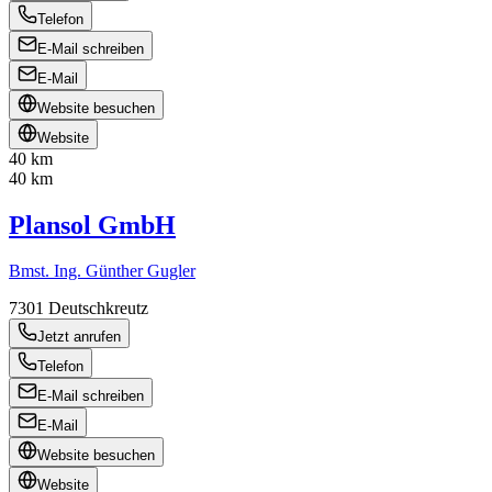
Telefon
E-Mail schreiben
E-Mail
Website besuchen
Website
40 km
40 km
Plansol GmbH
Bmst. Ing. Günther Gugler
7301
Deutschkreutz
Jetzt anrufen
Telefon
E-Mail schreiben
E-Mail
Website besuchen
Website