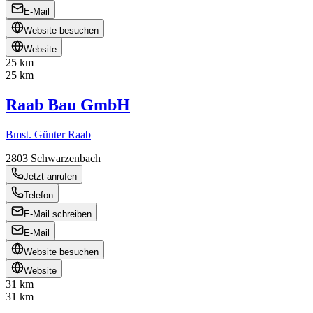
E-Mail
Website besuchen
Website
25 km
25 km
Raab Bau GmbH
Bmst. Günter Raab
2803
Schwarzenbach
Jetzt anrufen
Telefon
E-Mail schreiben
E-Mail
Website besuchen
Website
31 km
31 km