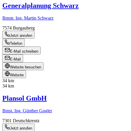
Generalplanung Schwarz
Bmstr. Ing. Martin Schwarz
7574
Burgauberg
Jetzt anrufen
Telefon
E-Mail schreiben
E-Mail
Website besuchen
Website
34 km
34 km
Plansol GmbH
Bmst. Ing. Günther Gugler
7301
Deutschkreutz
Jetzt anrufen