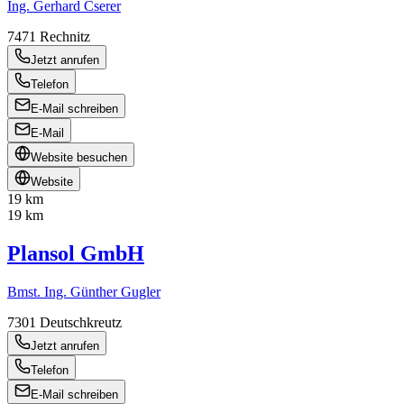
Ing. Gerhard Cserer
7471
Rechnitz
Jetzt anrufen
Telefon
E-Mail schreiben
E-Mail
Website besuchen
Website
19 km
19 km
Plansol GmbH
Bmst. Ing. Günther Gugler
7301
Deutschkreutz
Jetzt anrufen
Telefon
E-Mail schreiben