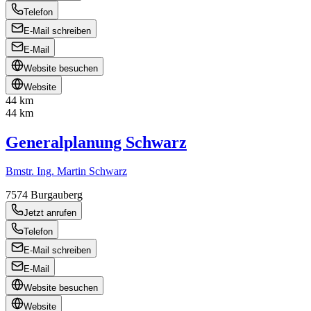
Telefon
E-Mail schreiben
E-Mail
Website besuchen
Website
44 km
44 km
Generalplanung Schwarz
Bmstr. Ing. Martin Schwarz
7574
Burgauberg
Jetzt anrufen
Telefon
E-Mail schreiben
E-Mail
Website besuchen
Website