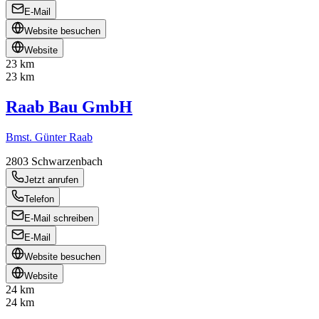
E-Mail
Website besuchen
Website
23 km
23 km
Raab Bau GmbH
Bmst. Günter Raab
2803
Schwarzenbach
Jetzt anrufen
Telefon
E-Mail schreiben
E-Mail
Website besuchen
Website
24 km
24 km