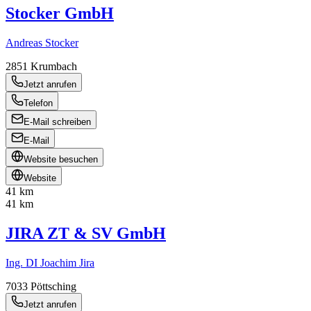
Stocker GmbH
Andreas Stocker
2851
Krumbach
Jetzt anrufen
Telefon
E-Mail schreiben
E-Mail
Website besuchen
Website
41 km
41 km
JIRA ZT & SV GmbH
Ing. DI Joachim Jira
7033
Pöttsching
Jetzt anrufen