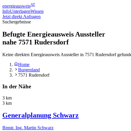
AT
energieausweis
Info
Unterlagen
Wissen
Jetzt direkt Anfragen
Suchergebnisse
Befugte Energieausweis Aussteller
nahe
7571
Rudersdorf
Keine direkten Energieausweis Aussteller in 7571 Rudersdorf gefund
Home
Burgenland
7571 Rudersdorf
In der Nähe
3 km
3 km
Generalplanung Schwarz
Bmstr. Ing. Martin Schwarz