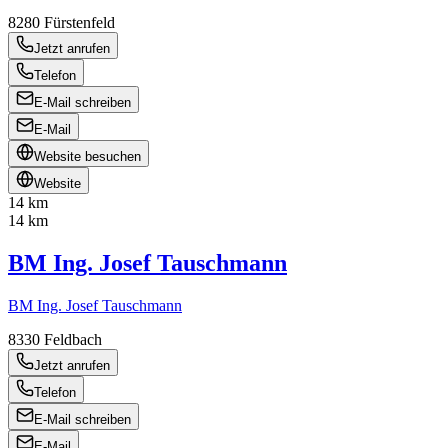
8280
Fürstenfeld
Jetzt anrufen
Telefon
E-Mail schreiben
E-Mail
Website besuchen
Website
14 km
14 km
BM Ing. Josef Tauschmann
BM Ing. Josef Tauschmann
8330
Feldbach
Jetzt anrufen
Telefon
E-Mail schreiben
E-Mail