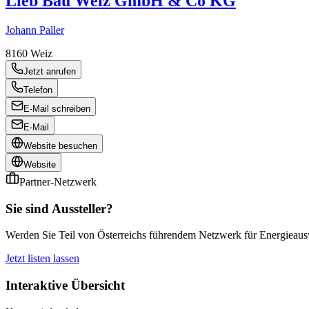
Lieb Bau Weiz GmbH & Co KG
Johann Paller
8160
Weiz
Jetzt anrufen
Telefon
E-Mail schreiben
E-Mail
Website besuchen
Website
Partner-Netzwerk
Sie sind Aussteller?
Werden Sie Teil von Österreichs führendem Netzwerk für Energieauswe
Jetzt listen lassen
Interaktive Übersicht