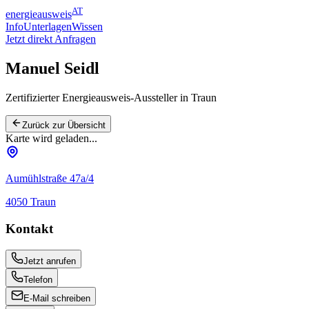
AT
energieausweis
Info
Unterlagen
Wissen
Jetzt direkt Anfragen
Manuel Seidl
Zertifizierter Energieausweis-Aussteller
in Traun
Zurück zur Übersicht
Karte wird geladen...
Aumühlstraße 47a/4
4050
Traun
Kontakt
Jetzt anrufen
Telefon
E-Mail schreiben