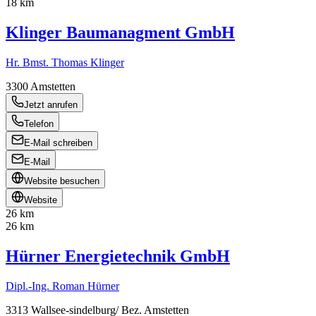
18 km
Klinger Baumanagment GmbH
Hr. Bmst. Thomas Klinger
3300
Amstetten
Jetzt anrufen
Telefon
E-Mail schreiben
E-Mail
Website besuchen
Website
26 km
26 km
Hürner Energietechnik GmbH
Dipl.-Ing. Roman Hürner
3313
Wallsee-sindelburg/ Bez. Amstetten