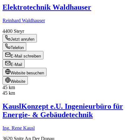
Elektrotechnik Waldhauser
Reinhard Waldhauser
4400
Steyr
Jetzt anrufen
Telefon
E-Mail schreiben
E-Mail
Website besuchen
Website
45 km
45 km
KauslKonzept e.U. Ingenieurbüro für
Energie- & Gebäudetechnik
Ing. Rene Kausl
3620
Spitz An Der Donau