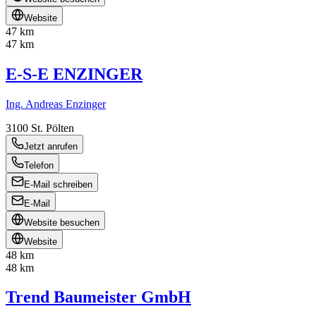
Website
47 km
47 km
E-S-E ENZINGER
Ing. Andreas Enzinger
3100
St. Pölten
Jetzt anrufen
Telefon
E-Mail schreiben
E-Mail
Website besuchen
Website
48 km
48 km
Trend Baumeister GmbH