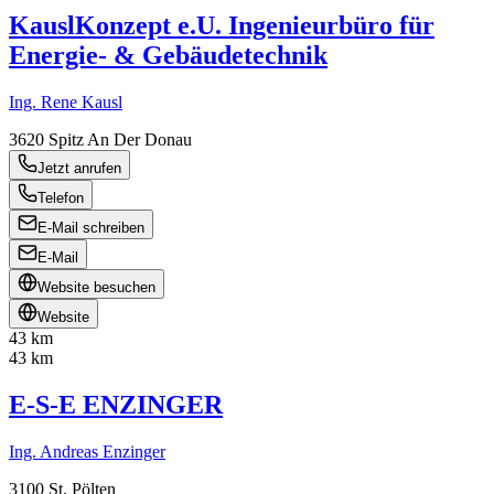
KauslKonzept e.U. Ingenieurbüro für
Energie- & Gebäudetechnik
Ing. Rene Kausl
3620
Spitz An Der Donau
Jetzt anrufen
Telefon
E-Mail schreiben
E-Mail
Website besuchen
Website
43 km
43 km
E-S-E ENZINGER
Ing. Andreas Enzinger
3100
St. Pölten