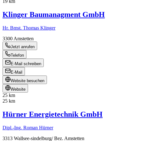
19 km
Klinger Baumanagment GmbH
Hr. Bmst. Thomas Klinger
3300
Amstetten
Jetzt anrufen
Telefon
E-Mail schreiben
E-Mail
Website besuchen
Website
25 km
25 km
Hürner Energietechnik GmbH
Dipl.-Ing. Roman Hürner
3313
Wallsee-sindelburg/ Bez. Amstetten