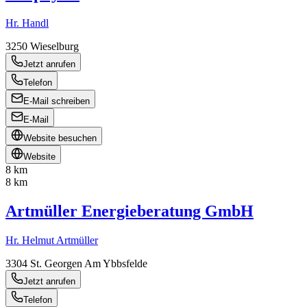
Hr. Handl
3250
Wieselburg
Jetzt anrufen
Telefon
E-Mail schreiben
E-Mail
Website besuchen
Website
8 km
8 km
Artmüller Energieberatung GmbH
Hr. Helmut Artmüller
3304
St. Georgen Am Ybbsfelde
Jetzt anrufen
Telefon