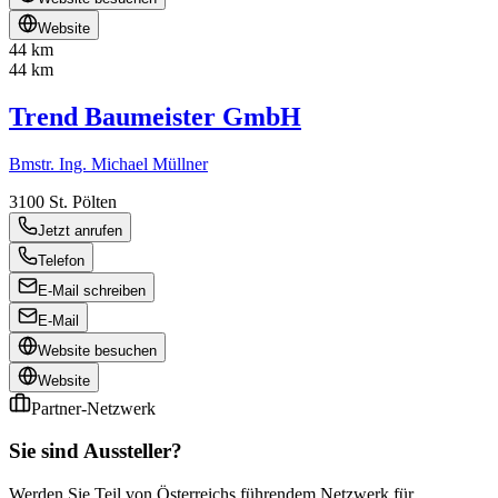
Website
44 km
44 km
Trend Baumeister GmbH
Bmstr. Ing. Michael Müllner
3100
St. Pölten
Jetzt anrufen
Telefon
E-Mail schreiben
E-Mail
Website besuchen
Website
Partner-Netzwerk
Sie sind Aussteller?
Werden Sie Teil von Österreichs führendem Netzwerk für