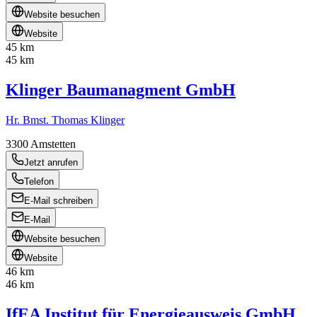
Website besuchen
Website
45 km
45 km
Klinger Baumanagment GmbH
Hr. Bmst. Thomas Klinger
3300
Amstetten
Jetzt anrufen
Telefon
E-Mail schreiben
E-Mail
Website besuchen
Website
46 km
46 km
IfEA Institut für Energieausweis GmbH