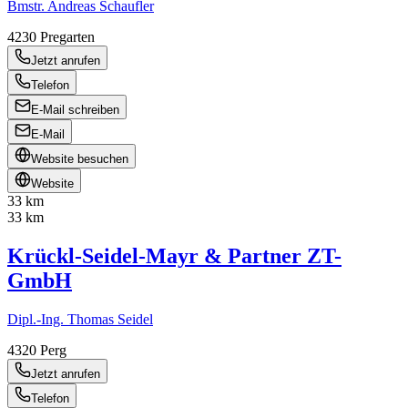
Bmstr. Andreas Schaufler
4230
Pregarten
Jetzt anrufen
Telefon
E-Mail schreiben
E-Mail
Website besuchen
Website
33 km
33 km
Krückl-Seidel-Mayr & Partner ZT-
GmbH
Dipl.-Ing. Thomas Seidel
4320
Perg
Jetzt anrufen
Telefon