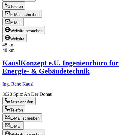
Telefon
E-Mail schreiben
E-Mail
Website besuchen
Website
48 km
48 km
KauslKonzept e.U. Ingenieurbüro für
Energie- & Gebäudetechnik
Ing. Rene Kausl
3620
Spitz An Der Donau
Jetzt anrufen
Telefon
E-Mail schreiben
E-Mail
Website besuchen