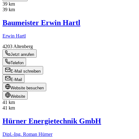
39 km
39 km
Baumeister Erwin Hartl
Erwin Hartl
4203
Altenberg
Jetzt anrufen
Telefon
E-Mail schreiben
E-Mail
Website besuchen
Website
41 km
41 km
Hürner Energietechnik GmbH
Dipl.-Ing. Roman Hürner