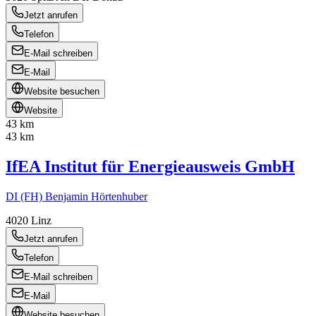
Jetzt anrufen
Telefon
E-Mail schreiben
E-Mail
Website besuchen
Website
43 km
43 km
IfEA Institut für Energieausweis GmbH
DI (FH) Benjamin Hörtenhuber
4020
Linz
Jetzt anrufen
Telefon
E-Mail schreiben
E-Mail
Website besuchen