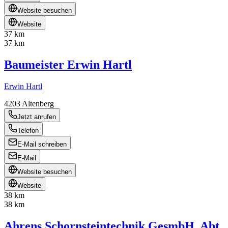
Website besuchen
Website
37 km
37 km
Baumeister Erwin Hartl
Erwin Hartl
4203
Altenberg
Jetzt anrufen
Telefon
E-Mail schreiben
E-Mail
Website besuchen
Website
38 km
38 km
Ahrens Schornsteintechnik GesmbH, Abt.