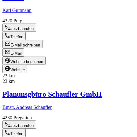
Karl Guttmann
4320
Perg
Jetzt anrufen
Telefon
E-Mail schreiben
E-Mail
Website besuchen
Website
23 km
23 km
Planunsgbüro Schaufler GmbH
Bmstr. Andreas Schaufler
4230
Pregarten
Jetzt anrufen
Telefon