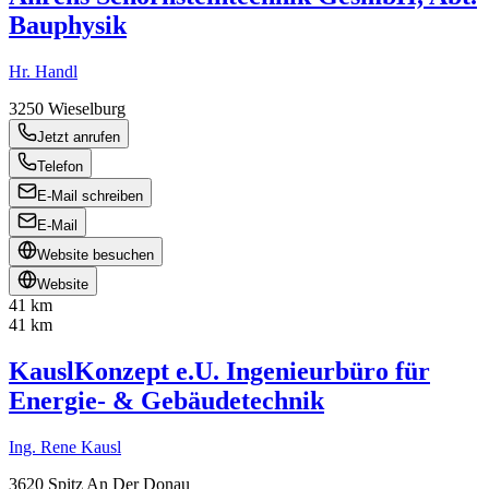
Bauphysik
Hr. Handl
3250
Wieselburg
Jetzt anrufen
Telefon
E-Mail schreiben
E-Mail
Website besuchen
Website
41 km
41 km
KauslKonzept e.U. Ingenieurbüro für
Energie- & Gebäudetechnik
Ing. Rene Kausl
3620
Spitz An Der Donau