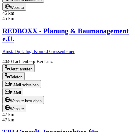
Website
45 km
45 km
REDBOXX - Planung & Baumanagement
e.U.
Bmst. Dipl.-Ing. Konrad Gressenbauer
4040
Lichtenberg Bei Linz
Jetzt anrufen
Telefon
E-Mail schreiben
E-Mail
Website besuchen
Website
47 km
47 km