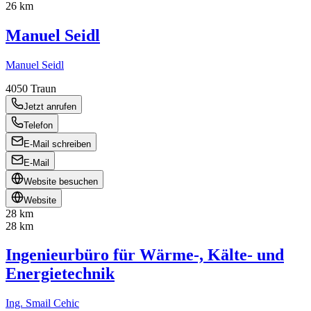
26 km
Manuel Seidl
Manuel Seidl
4050
Traun
Jetzt anrufen
Telefon
E-Mail schreiben
E-Mail
Website besuchen
Website
28 km
28 km
Ingenieurbüro für Wärme-, Kälte- und
Energietechnik
Ing. Smail Cehic