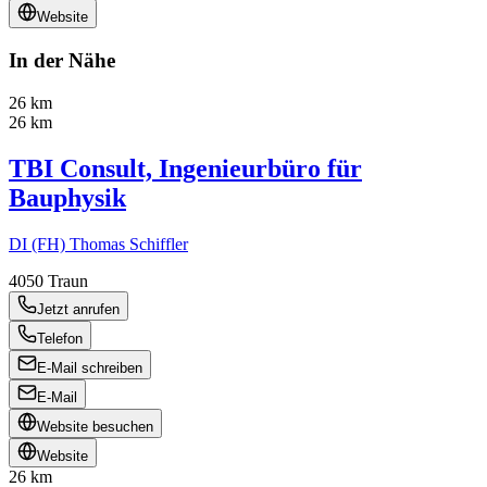
Website
In der Nähe
26 km
26 km
TBI Consult, Ingenieurbüro für
Bauphysik
DI (FH) Thomas Schiffler
4050
Traun
Jetzt anrufen
Telefon
E-Mail schreiben
E-Mail
Website besuchen
Website
26 km