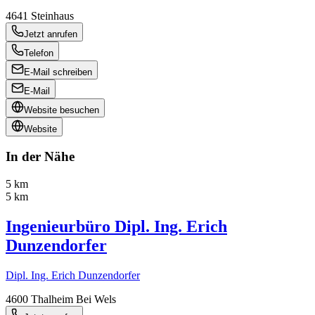
4641
Steinhaus
Jetzt anrufen
Telefon
E-Mail schreiben
E-Mail
Website besuchen
Website
In der Nähe
5 km
5 km
Ingenieurbüro Dipl. Ing. Erich
Dunzendorfer
Dipl. Ing. Erich Dunzendorfer
4600
Thalheim Bei Wels