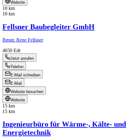
Website
10 km
10 km
Fellsner Baubegleiter GmbH
Bmstr. Rene Fellsner
4650
Edt
Jetzt anrufen
Telefon
E-Mail schreiben
E-Mail
Website besuchen
Website
15 km
15 km
Ingenieurbüro für Wärme-, Kälte- und
Energietechnik