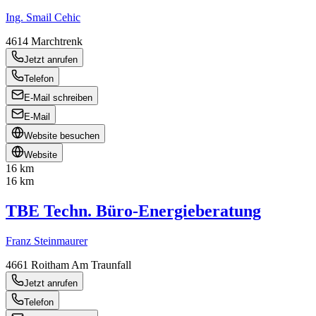
Ing. Smail Cehic
4614
Marchtrenk
Jetzt anrufen
Telefon
E-Mail schreiben
E-Mail
Website besuchen
Website
16 km
16 km
TBE Techn. Büro-Energieberatung
Franz Steinmaurer
4661
Roitham Am Traunfall
Jetzt anrufen
Telefon