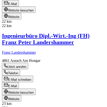
E-Mail
Website besuchen
Website
22 km
22 km
Ingenieurbüro Dipl.-Wirt.-Ing (FH)
Franz Peter Landershammer
Franz Landershammer
4861
Aurach Am Hongar
Jetzt anrufen
Telefon
E-Mail schreiben
E-Mail
Website besuchen
Website
23 km