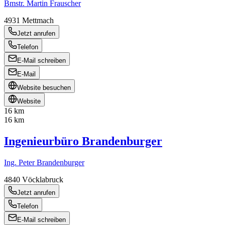
Bmstr. Martin Frauscher
4931
Mettmach
Jetzt anrufen
Telefon
E-Mail schreiben
E-Mail
Website besuchen
Website
16 km
16 km
Ingenieurbüro Brandenburger
Ing. Peter Brandenburger
4840
Vöcklabruck
Jetzt anrufen
Telefon
E-Mail schreiben