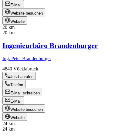
E-Mail
Website besuchen
Website
20 km
20 km
Ingenieurbüro Brandenburger
Ing. Peter Brandenburger
4840
Vöcklabruck
Jetzt anrufen
Telefon
E-Mail schreiben
E-Mail
Website besuchen
Website
24 km
24 km