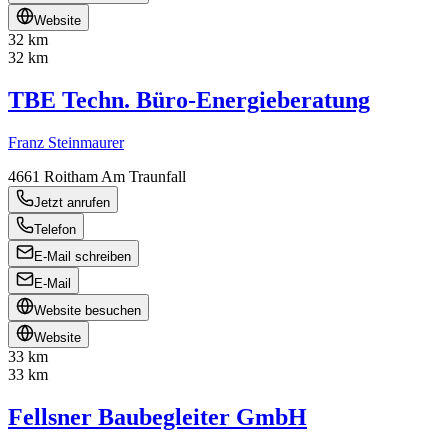
Website
32 km
32 km
TBE Techn. Büro-Energieberatung
Franz Steinmaurer
4661
Roitham Am Traunfall
Jetzt anrufen
Telefon
E-Mail schreiben
E-Mail
Website besuchen
Website
33 km
33 km
Fellsner Baubegleiter GmbH