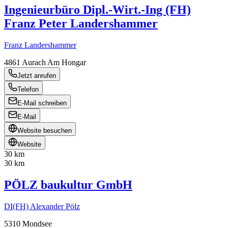
Ingenieurbüro Dipl.-Wirt.-Ing (FH)
Franz Peter Landershammer
Franz Landershammer
4861
Aurach Am Hongar
Jetzt anrufen
Telefon
E-Mail schreiben
E-Mail
Website besuchen
Website
30 km
30 km
PÖLZ baukultur GmbH
DI(FH) Alexander Pölz
5310
Mondsee