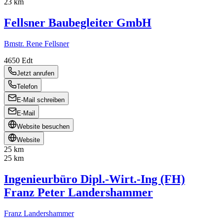
23 km
Fellsner Baubegleiter GmbH
Bmstr. Rene Fellsner
4650
Edt
Jetzt anrufen
Telefon
E-Mail schreiben
E-Mail
Website besuchen
Website
25 km
25 km
Ingenieurbüro Dipl.-Wirt.-Ing (FH)
Franz Peter Landershammer
Franz Landershammer