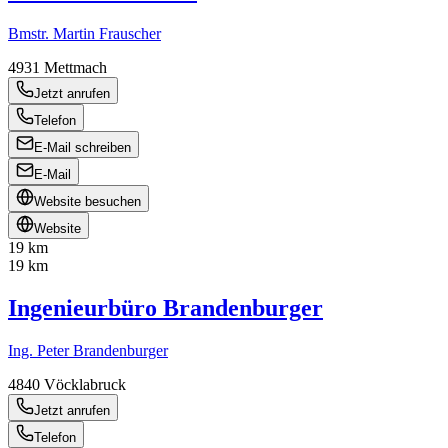
Bmstr. Martin Frauscher
4931
Mettmach
Jetzt anrufen
Telefon
E-Mail schreiben
E-Mail
Website besuchen
Website
19 km
19 km
Ingenieurbüro Brandenburger
Ing. Peter Brandenburger
4840
Vöcklabruck
Jetzt anrufen
Telefon