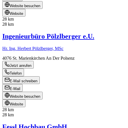
Website besuchen
Website
28 km
28 km
Ingenieurbüro Pölzlberger e.U.
Hr. Ing. Herbert Pölzlberger, MSc
4076
St. Marienkirchen An Der Polsenz
Jetzt anrufen
Telefon
E-Mail schreiben
E-Mail
Website besuchen
Website
28 km
28 km
Fessl Hochbau GmbH