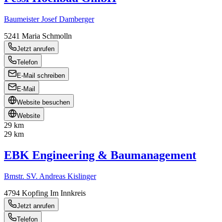
Baumeister Josef Damberger
5241
Maria Schmolln
Jetzt anrufen
Telefon
E-Mail schreiben
E-Mail
Website besuchen
Website
29 km
29 km
EBK Engineering & Baumanagement
Bmstr. SV. Andreas Kislinger
4794
Kopfing Im Innkreis
Jetzt anrufen
Telefon