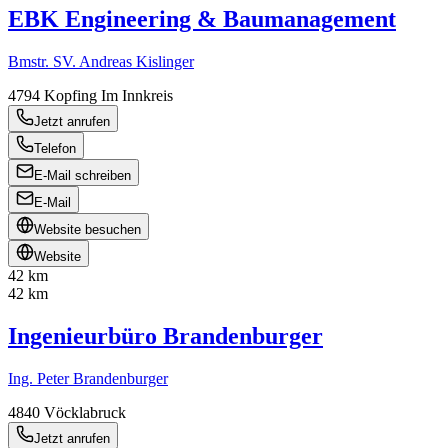
EBK Engineering & Baumanagement
Bmstr. SV. Andreas Kislinger
4794
Kopfing Im Innkreis
Jetzt anrufen
Telefon
E-Mail schreiben
E-Mail
Website besuchen
Website
42 km
42 km
Ingenieurbüro Brandenburger
Ing. Peter Brandenburger
4840
Vöcklabruck
Jetzt anrufen