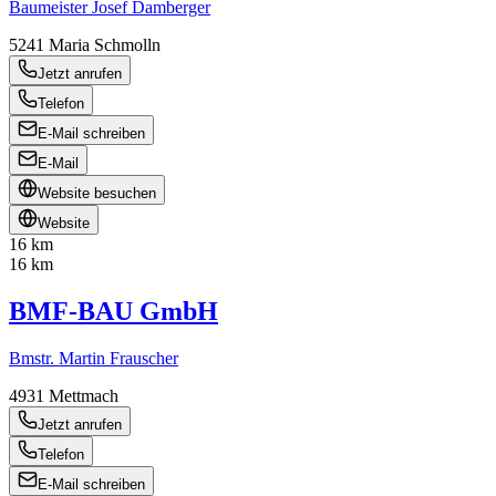
Baumeister Josef Damberger
5241
Maria Schmolln
Jetzt anrufen
Telefon
E-Mail schreiben
E-Mail
Website besuchen
Website
16 km
16 km
BMF-BAU GmbH
Bmstr. Martin Frauscher
4931
Mettmach
Jetzt anrufen
Telefon
E-Mail schreiben