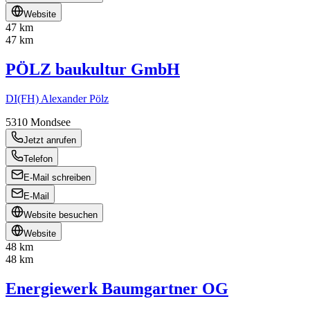
Website
47 km
47 km
PÖLZ baukultur GmbH
DI(FH) Alexander Pölz
5310
Mondsee
Jetzt anrufen
Telefon
E-Mail schreiben
E-Mail
Website besuchen
Website
48 km
48 km
Energiewerk Baumgartner OG