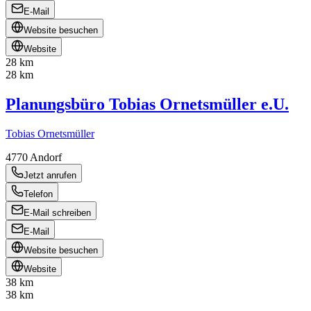
E-Mail
Website besuchen
Website
28 km
28 km
Planungsbüro Tobias Ornetsmüller e.U.
Tobias Ornetsmüller
4770
Andorf
Jetzt anrufen
Telefon
E-Mail schreiben
E-Mail
Website besuchen
Website
38 km
38 km