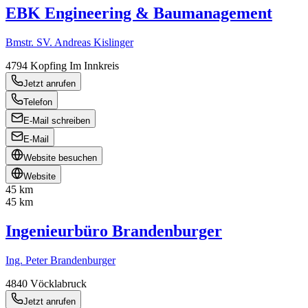
EBK Engineering & Baumanagement
Bmstr. SV. Andreas Kislinger
4794
Kopfing Im Innkreis
Jetzt anrufen
Telefon
E-Mail schreiben
E-Mail
Website besuchen
Website
45 km
45 km
Ingenieurbüro Brandenburger
Ing. Peter Brandenburger
4840
Vöcklabruck
Jetzt anrufen