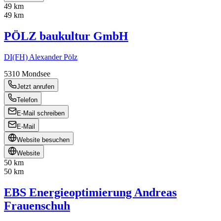
49 km
49 km
PÖLZ baukultur GmbH
DI(FH) Alexander Pölz
5310
Mondsee
Jetzt anrufen
Telefon
E-Mail schreiben
E-Mail
Website besuchen
Website
50 km
50 km
EBS Energieoptimierung Andreas
Frauenschuh