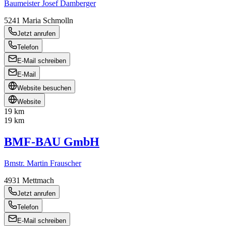
Baumeister Josef Damberger
5241
Maria Schmolln
Jetzt anrufen
Telefon
E-Mail schreiben
E-Mail
Website besuchen
Website
19 km
19 km
BMF-BAU GmbH
Bmstr. Martin Frauscher
4931
Mettmach
Jetzt anrufen
Telefon
E-Mail schreiben