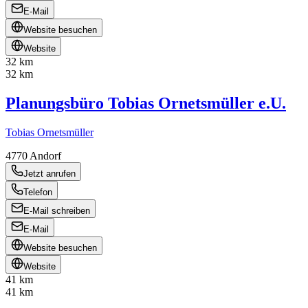
E-Mail
Website besuchen
Website
32 km
32 km
Planungsbüro Tobias Ornetsmüller e.U.
Tobias Ornetsmüller
4770
Andorf
Jetzt anrufen
Telefon
E-Mail schreiben
E-Mail
Website besuchen
Website
41 km
41 km