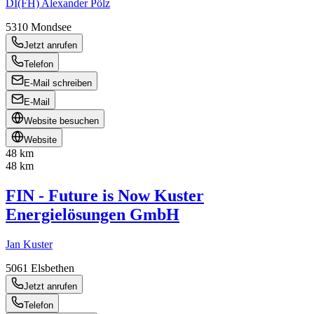
DI(FH) Alexander Pölz
5310
Mondsee
Jetzt anrufen
Telefon
E-Mail schreiben
E-Mail
Website besuchen
Website
48 km
48 km
FIN - Future is Now Kuster
Energielösungen GmbH
Jan Kuster
5061
Elsbethen
Jetzt anrufen
Telefon