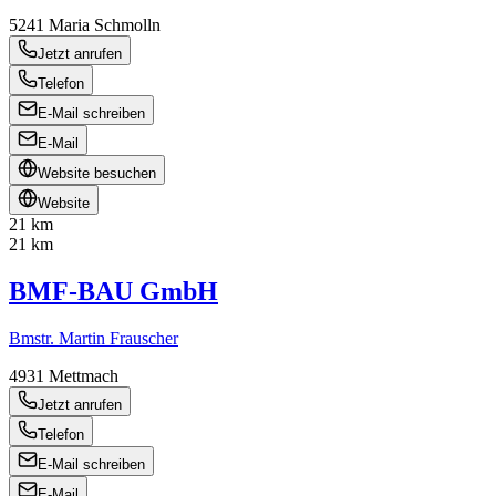
5241
Maria Schmolln
Jetzt anrufen
Telefon
E-Mail schreiben
E-Mail
Website besuchen
Website
21 km
21 km
BMF-BAU GmbH
Bmstr. Martin Frauscher
4931
Mettmach
Jetzt anrufen
Telefon
E-Mail schreiben
E-Mail