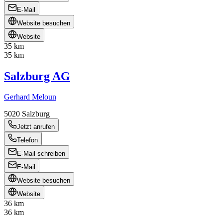
E-Mail
Website besuchen
Website
35 km
35 km
Salzburg AG
Gerhard Meloun
5020
Salzburg
Jetzt anrufen
Telefon
E-Mail schreiben
E-Mail
Website besuchen
Website
36 km
36 km