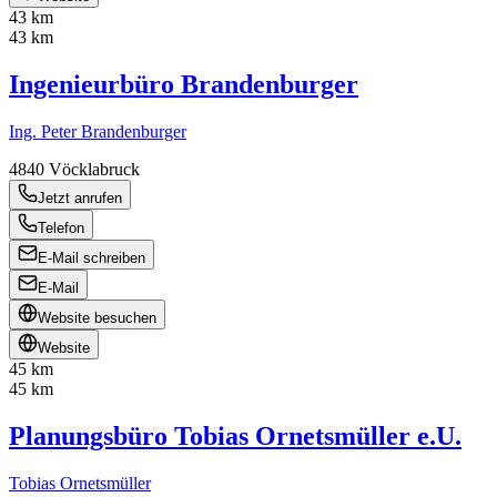
43 km
43 km
Ingenieurbüro Brandenburger
Ing. Peter Brandenburger
4840
Vöcklabruck
Jetzt anrufen
Telefon
E-Mail schreiben
E-Mail
Website besuchen
Website
45 km
45 km
Planungsbüro Tobias Ornetsmüller e.U.
Tobias Ornetsmüller