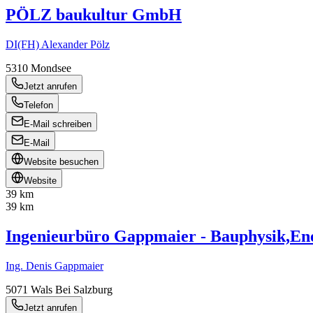
PÖLZ baukultur GmbH
DI(FH) Alexander Pölz
5310
Mondsee
Jetzt anrufen
Telefon
E-Mail schreiben
E-Mail
Website besuchen
Website
39 km
39 km
Ingenieurbüro Gappmaier - Bauphysik,En
Ing. Denis Gappmaier
5071
Wals Bei Salzburg
Jetzt anrufen