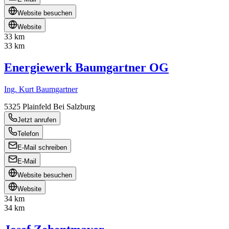
Website besuchen
Website
33 km
33 km
Energiewerk Baumgartner OG
Ing. Kurt Baumgartner
5325
Plainfeld Bei Salzburg
Jetzt anrufen
Telefon
E-Mail schreiben
E-Mail
Website besuchen
Website
34 km
34 km