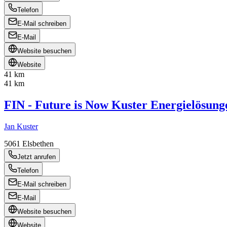
Telefon
E-Mail schreiben
E-Mail
Website besuchen
Website
41 km
41 km
FIN - Future is Now Kuster Energielösu
Jan Kuster
5061
Elsbethen
Jetzt anrufen
Telefon
E-Mail schreiben
E-Mail
Website besuchen
Website