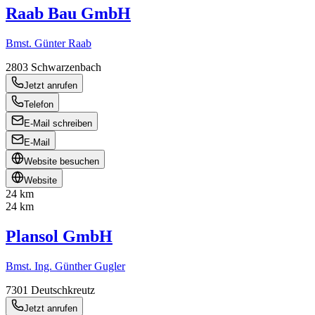
Raab Bau GmbH
Bmst. Günter Raab
2803
Schwarzenbach
Jetzt anrufen
Telefon
E-Mail schreiben
E-Mail
Website besuchen
Website
24 km
24 km
Plansol GmbH
Bmst. Ing. Günther Gugler
7301
Deutschkreutz
Jetzt anrufen