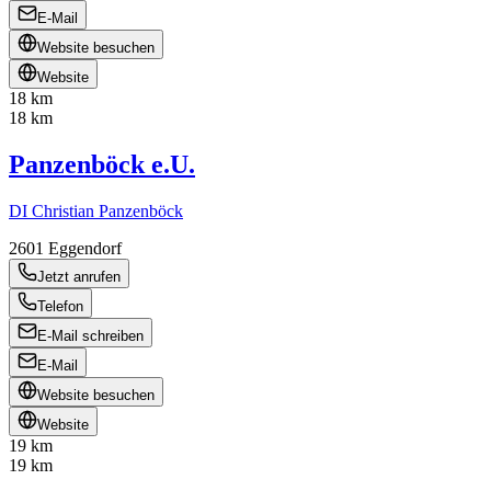
E-Mail
Website besuchen
Website
18 km
18 km
Panzenböck e.U.
DI Christian Panzenböck
2601
Eggendorf
Jetzt anrufen
Telefon
E-Mail schreiben
E-Mail
Website besuchen
Website
19 km
19 km