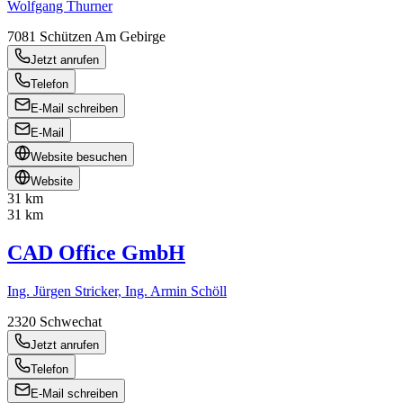
Wolfgang Thurner
7081
Schützen Am Gebirge
Jetzt anrufen
Telefon
E-Mail schreiben
E-Mail
Website besuchen
Website
31 km
31 km
CAD Office GmbH
Ing. Jürgen Stricker, Ing. Armin Schöll
2320
Schwechat
Jetzt anrufen
Telefon
E-Mail schreiben