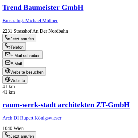
Trend Baumeister GmbH
Bmstr. Ing. Michael Müllner
2231
Strasshof An Der Nordbahn
Jetzt anrufen
Telefon
E-Mail schreiben
E-Mail
Website besuchen
Website
41 km
41 km
raum-werk-stadt architekten ZT-GmbH
Arch DI Rupert Königswieser
1040
Wien
Jetzt anrufen