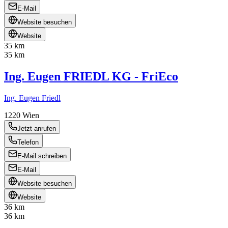
E-Mail
Website besuchen
Website
35 km
35 km
Ing. Eugen FRIEDL KG - FriEco
Ing. Eugen Friedl
1220
Wien
Jetzt anrufen
Telefon
E-Mail schreiben
E-Mail
Website besuchen
Website
36 km
36 km