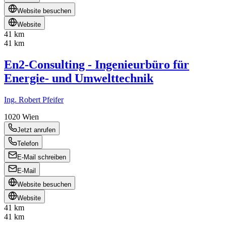
Website besuchen
Website
41 km
41 km
En2-Consulting - Ingenieurbüro für
Energie- und Umwelttechnik
Ing. Robert Pfeifer
1020
Wien
Jetzt anrufen
Telefon
E-Mail schreiben
E-Mail
Website besuchen
Website
41 km
41 km