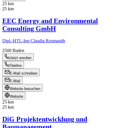
25 km
25 km
EEC Energy and Environmental
Consulting GmbH
Dipl.-HTL-Ing Claudia Rosmanith
2500
Baden
Jetzt anrufen
Telefon
E-Mail schreiben
E-Mail
Website besuchen
Website
25 km
25 km
DiG Projektentwicklung und
Baumanagement