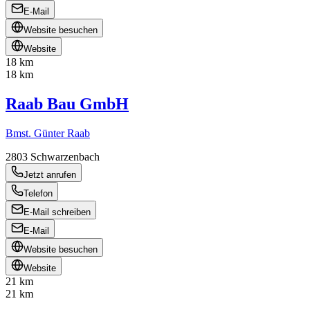
E-Mail
Website besuchen
Website
18 km
18 km
Raab Bau GmbH
Bmst. Günter Raab
2803
Schwarzenbach
Jetzt anrufen
Telefon
E-Mail schreiben
E-Mail
Website besuchen
Website
21 km
21 km