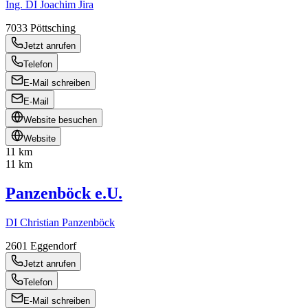
Ing. DI Joachim Jira
7033
Pöttsching
Jetzt anrufen
Telefon
E-Mail schreiben
E-Mail
Website besuchen
Website
11 km
11 km
Panzenböck e.U.
DI Christian Panzenböck
2601
Eggendorf
Jetzt anrufen
Telefon
E-Mail schreiben