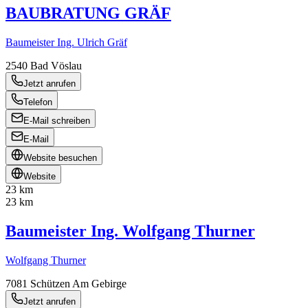
BAUBRATUNG GRÄF
Baumeister Ing. Ulrich Gräf
2540
Bad Vöslau
Jetzt anrufen
Telefon
E-Mail schreiben
E-Mail
Website besuchen
Website
23 km
23 km
Baumeister Ing. Wolfgang Thurner
Wolfgang Thurner
7081
Schützen Am Gebirge
Jetzt anrufen