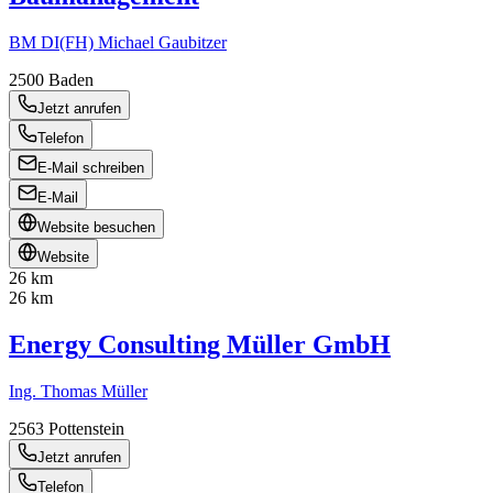
BM DI(FH) Michael Gaubitzer
2500
Baden
Jetzt anrufen
Telefon
E-Mail schreiben
E-Mail
Website besuchen
Website
26 km
26 km
Energy Consulting Müller GmbH
Ing. Thomas Müller
2563
Pottenstein
Jetzt anrufen
Telefon