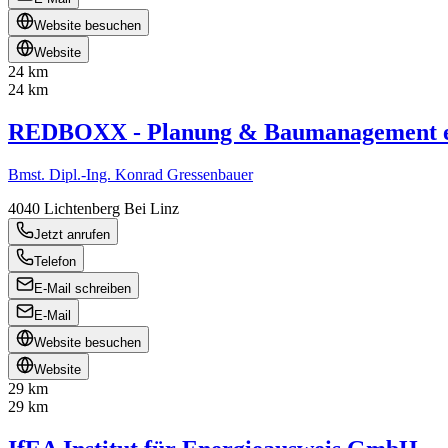
Website besuchen
Website
24 km
24 km
REDBOXX - Planung & Baumanagement e
Bmst. Dipl.-Ing. Konrad Gressenbauer
4040
Lichtenberg Bei Linz
Jetzt anrufen
Telefon
E-Mail schreiben
E-Mail
Website besuchen
Website
29 km
29 km