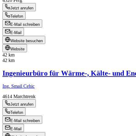
4320
Perg
Jetzt anrufen
Telefon
E-Mail schreiben
E-Mail
Website besuchen
Website
42 km
42 km
Ingenieurbüro für Wärme-, Kälte- und En
Ing. Smail Cehic
4614
Marchtrenk
Jetzt anrufen
Telefon
E-Mail schreiben
E-Mail