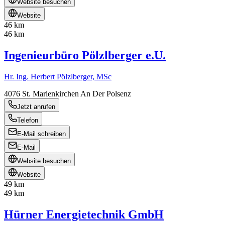
Website besuchen
Website
46 km
46 km
Ingenieurbüro Pölzlberger e.U.
Hr. Ing. Herbert Pölzlberger, MSc
4076
St. Marienkirchen An Der Polsenz
Jetzt anrufen
Telefon
E-Mail schreiben
E-Mail
Website besuchen
Website
49 km
49 km
Hürner Energietechnik GmbH