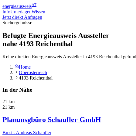
AT
energieausweis
Info
Unterlagen
Wissen
Jetzt direkt Anfragen
Suchergebnisse
Befugte Energieausweis Aussteller
nahe
4193
Reichenthal
Keine direkten Energieausweis Aussteller in 4193 Reichenthal gefun
Home
Oberösterreich
4193 Reichenthal
In der Nähe
21 km
21 km
Planunsgbüro Schaufler GmbH
Bmstr. Andreas Schaufler