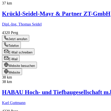
37 km
Krückl-Seidel-Mayr & Partner ZT-GmbH
Dipl.-Ing. Thomas Seidel
4320
Perg
Jetzt anrufen
Telefon
E-Mail schreiben
E-Mail
Website besuchen
Website
38 km
38 km
HABAU Hoch- und Tiefbaugesellschaft m.
Karl Guttmann