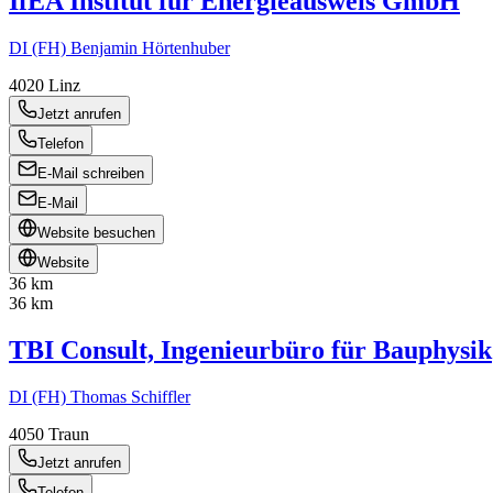
IfEA Institut für Energieausweis GmbH
DI (FH) Benjamin Hörtenhuber
4020
Linz
Jetzt anrufen
Telefon
E-Mail schreiben
E-Mail
Website besuchen
Website
36 km
36 km
TBI Consult, Ingenieurbüro für Bauphysik
DI (FH) Thomas Schiffler
4050
Traun
Jetzt anrufen
Telefon