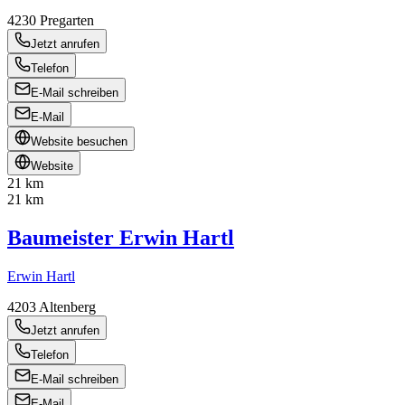
4230
Pregarten
Jetzt anrufen
Telefon
E-Mail schreiben
E-Mail
Website besuchen
Website
21 km
21 km
Baumeister Erwin Hartl
Erwin Hartl
4203
Altenberg
Jetzt anrufen
Telefon
E-Mail schreiben
E-Mail