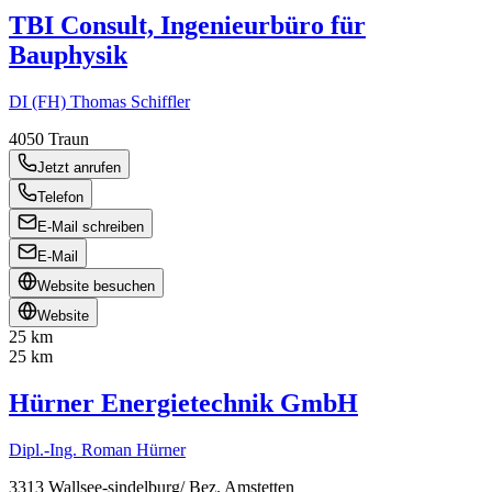
TBI Consult, Ingenieurbüro für
Bauphysik
DI (FH) Thomas Schiffler
4050
Traun
Jetzt anrufen
Telefon
E-Mail schreiben
E-Mail
Website besuchen
Website
25 km
25 km
Hürner Energietechnik GmbH
Dipl.-Ing. Roman Hürner
3313
Wallsee-sindelburg/ Bez. Amstetten