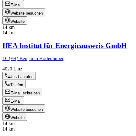
E-Mail
Website besuchen
Website
14 km
14 km
IfEA Institut für Energieausweis GmbH
DI (FH) Benjamin Hörtenhuber
4020
Linz
Jetzt anrufen
Telefon
E-Mail schreiben
E-Mail
Website besuchen
Website
14 km
14 km