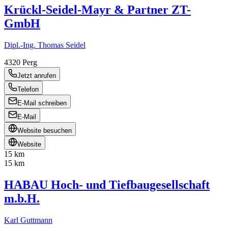
Krückl-Seidel-Mayr & Partner ZT-
GmbH
Dipl.-Ing. Thomas Seidel
4320
Perg
Jetzt anrufen
Telefon
E-Mail schreiben
E-Mail
Website besuchen
Website
15 km
15 km
HABAU Hoch- und Tiefbaugesellschaft
m.b.H.
Karl Guttmann