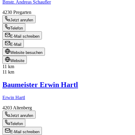
Bmstr. Andreas Schaufler
4230
Pregarten
Jetzt anrufen
Telefon
E-Mail schreiben
E-Mail
Website besuchen
Website
11 km
11 km
Baumeister Erwin Hartl
Erwin Hartl
4203
Altenberg
Jetzt anrufen
Telefon
E-Mail schreiben