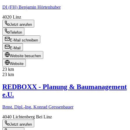
DI (FH) Benjamin Hörtenhuber
4020
Linz
Jetzt anrufen
Telefon
E-Mail schreiben
E-Mail
Website besuchen
Website
23 km
23 km
REDBOXX - Planung & Baumanagement
e.U.
Bmst. Dipl.-Ing. Konrad Gressenbauer
4040
Lichtenberg Bei Linz
Jetzt anrufen