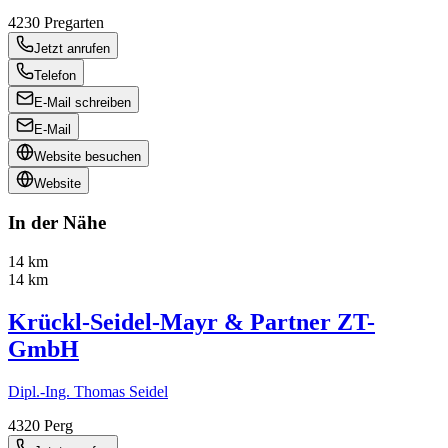
4230
Pregarten
Jetzt anrufen
Telefon
E-Mail schreiben
E-Mail
Website besuchen
Website
In der Nähe
14 km
14 km
Krückl-Seidel-Mayr & Partner ZT-
GmbH
Dipl.-Ing. Thomas Seidel
4320
Perg