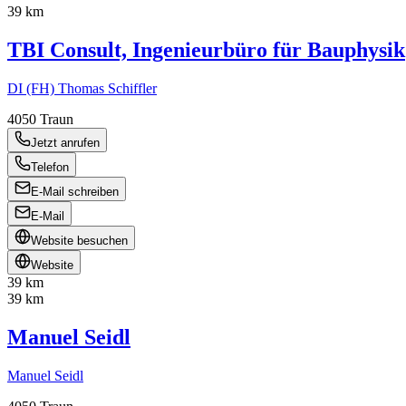
39 km
TBI Consult, Ingenieurbüro für Bauphysik
DI (FH) Thomas Schiffler
4050
Traun
Jetzt anrufen
Telefon
E-Mail schreiben
E-Mail
Website besuchen
Website
39 km
39 km
Manuel Seidl
Manuel Seidl