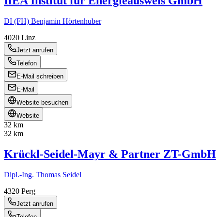
IfEA Institut für Energieausweis GmbH
DI (FH) Benjamin Hörtenhuber
4020
Linz
Jetzt anrufen
Telefon
E-Mail schreiben
E-Mail
Website besuchen
Website
32 km
32 km
Krückl-Seidel-Mayr & Partner ZT-GmbH
Dipl.-Ing. Thomas Seidel
4320
Perg
Jetzt anrufen
Telefon