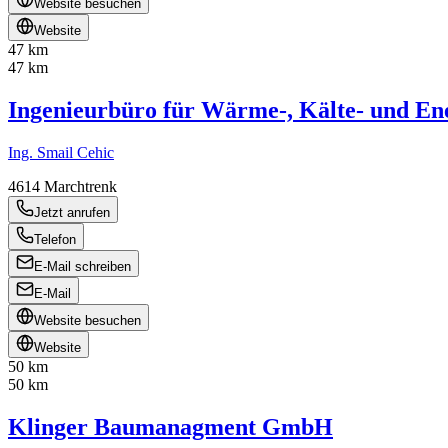
Website besuchen
Website
47 km
47 km
Ingenieurbüro für Wärme-, Kälte- und En
Ing. Smail Cehic
4614
Marchtrenk
Jetzt anrufen
Telefon
E-Mail schreiben
E-Mail
Website besuchen
Website
50 km
50 km
Klinger Baumanagment GmbH