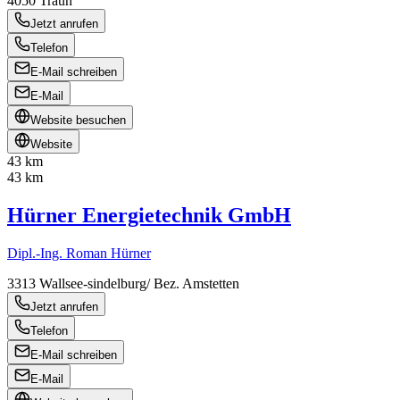
4050
Traun
Jetzt anrufen
Telefon
E-Mail schreiben
E-Mail
Website besuchen
Website
43 km
43 km
Hürner Energietechnik GmbH
Dipl.-Ing. Roman Hürner
3313
Wallsee-sindelburg/ Bez. Amstetten
Jetzt anrufen
Telefon
E-Mail schreiben
E-Mail