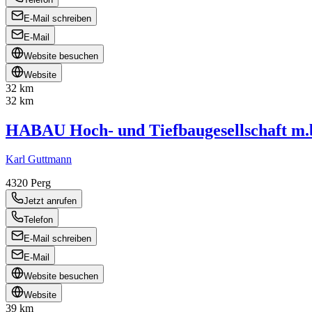
E-Mail schreiben
E-Mail
Website besuchen
Website
32 km
32 km
HABAU Hoch- und Tiefbaugesellschaft m.
Karl Guttmann
4320
Perg
Jetzt anrufen
Telefon
E-Mail schreiben
E-Mail
Website besuchen
Website
39 km