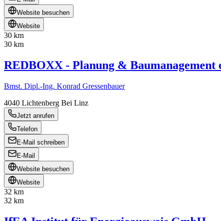
Website besuchen
Website
30 km
30 km
REDBOXX - Planung & Baumanagement e
Bmst. Dipl.-Ing. Konrad Gressenbauer
4040
Lichtenberg Bei Linz
Jetzt anrufen
Telefon
E-Mail schreiben
E-Mail
Website besuchen
Website
32 km
32 km