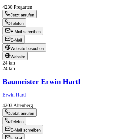
4230
Pregarten
Jetzt anrufen
Telefon
E-Mail schreiben
E-Mail
Website besuchen
Website
24 km
24 km
Baumeister Erwin Hartl
Erwin Hartl
4203
Altenberg
Jetzt anrufen
Telefon
E-Mail schreiben
E-Mail