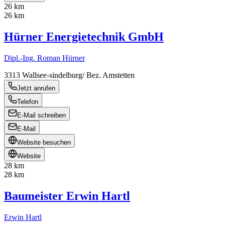
26 km
26 km
Hürner Energietechnik GmbH
Dipl.-Ing. Roman Hürner
3313
Wallsee-sindelburg/ Bez. Amstetten
Jetzt anrufen
Telefon
E-Mail schreiben
E-Mail
Website besuchen
Website
28 km
28 km
Baumeister Erwin Hartl
Erwin Hartl