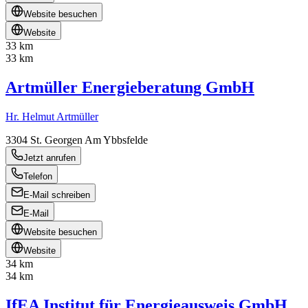
Website besuchen
Website
33 km
33 km
Artmüller Energieberatung GmbH
Hr. Helmut Artmüller
3304
St. Georgen Am Ybbsfelde
Jetzt anrufen
Telefon
E-Mail schreiben
E-Mail
Website besuchen
Website
34 km
34 km
IfEA Institut für Energieausweis GmbH