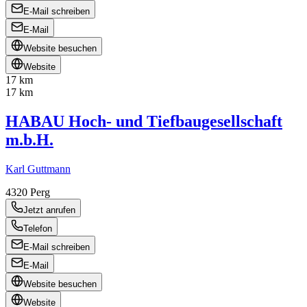
E-Mail schreiben
E-Mail
Website besuchen
Website
17 km
17 km
HABAU Hoch- und Tiefbaugesellschaft
m.b.H.
Karl Guttmann
4320
Perg
Jetzt anrufen
Telefon
E-Mail schreiben
E-Mail
Website besuchen
Website