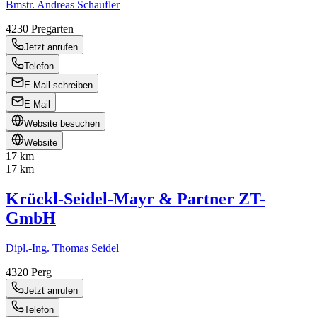
Bmstr. Andreas Schaufler
4230
Pregarten
Jetzt anrufen
Telefon
E-Mail schreiben
E-Mail
Website besuchen
Website
17 km
17 km
Krückl-Seidel-Mayr & Partner ZT-
GmbH
Dipl.-Ing. Thomas Seidel
4320
Perg
Jetzt anrufen
Telefon