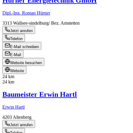
Hürner Energietechnik GmbH
Dipl.-Ing. Roman Hürner
3313
Wallsee-sindelburg/ Bez. Amstetten
Jetzt anrufen
Telefon
E-Mail schreiben
E-Mail
Website besuchen
Website
24 km
24 km
Baumeister Erwin Hartl
Erwin Hartl
4203
Altenberg
Jetzt anrufen
Telefon