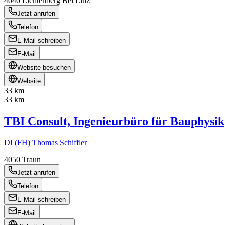
4040
Lichtenberg Bei Linz
Jetzt anrufen
Telefon
E-Mail schreiben
E-Mail
Website besuchen
Website
33 km
33 km
TBI Consult, Ingenieurbüro für Bauphysik
DI (FH) Thomas Schiffler
4050
Traun
Jetzt anrufen
Telefon
E-Mail schreiben
E-Mail