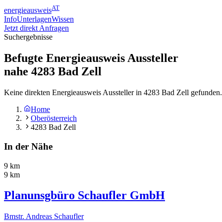
AT
energieausweis
Info
Unterlagen
Wissen
Jetzt direkt Anfragen
Suchergebnisse
Befugte Energieausweis Aussteller
nahe
4283
Bad Zell
Keine direkten Energieausweis Aussteller in 4283 Bad Zell gefunden
Home
Oberösterreich
4283 Bad Zell
In der Nähe
9 km
9 km
Planunsgbüro Schaufler GmbH
Bmstr. Andreas Schaufler