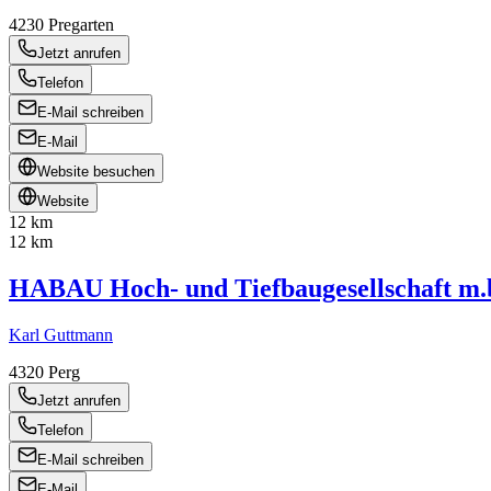
4230
Pregarten
Jetzt anrufen
Telefon
E-Mail schreiben
E-Mail
Website besuchen
Website
12 km
12 km
HABAU Hoch- und Tiefbaugesellschaft m.
Karl Guttmann
4320
Perg
Jetzt anrufen
Telefon
E-Mail schreiben
E-Mail