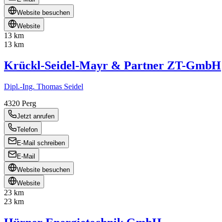
Website besuchen
Website
13 km
13 km
Krückl-Seidel-Mayr & Partner ZT-GmbH
Dipl.-Ing. Thomas Seidel
4320
Perg
Jetzt anrufen
Telefon
E-Mail schreiben
E-Mail
Website besuchen
Website
23 km
23 km