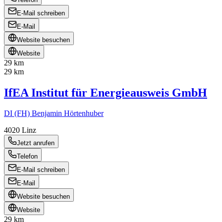
E-Mail schreiben
E-Mail
Website besuchen
Website
29 km
29 km
IfEA Institut für Energieausweis GmbH
DI (FH) Benjamin Hörtenhuber
4020
Linz
Jetzt anrufen
Telefon
E-Mail schreiben
E-Mail
Website besuchen
Website
29 km