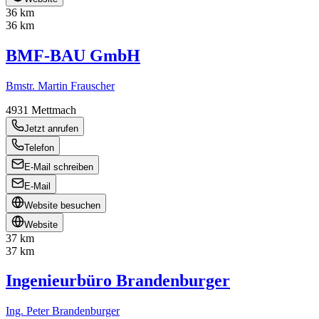
36 km
36 km
BMF-BAU GmbH
Bmstr. Martin Frauscher
4931
Mettmach
Jetzt anrufen
Telefon
E-Mail schreiben
E-Mail
Website besuchen
Website
37 km
37 km
Ingenieurbüro Brandenburger
Ing. Peter Brandenburger