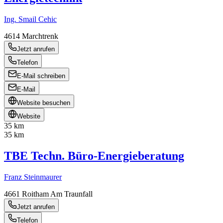
Ing. Smail Cehic
4614
Marchtrenk
Jetzt anrufen
Telefon
E-Mail schreiben
E-Mail
Website besuchen
Website
35 km
35 km
TBE Techn. Büro-Energieberatung
Franz Steinmaurer
4661
Roitham Am Traunfall
Jetzt anrufen
Telefon