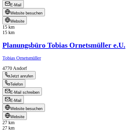
E-Mail
Website besuchen
Website
15 km
15 km
Planungsbüro Tobias Ornetsmüller e.U.
Tobias Ornetsmüller
4770
Andorf
Jetzt anrufen
Telefon
E-Mail schreiben
E-Mail
Website besuchen
Website
27 km
27 km