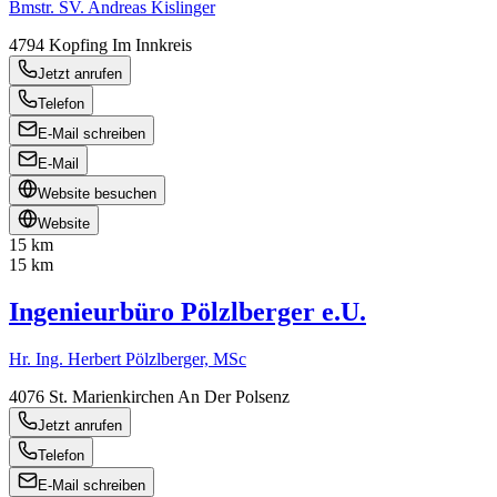
Bmstr. SV. Andreas Kislinger
4794
Kopfing Im Innkreis
Jetzt anrufen
Telefon
E-Mail schreiben
E-Mail
Website besuchen
Website
15 km
15 km
Ingenieurbüro Pölzlberger e.U.
Hr. Ing. Herbert Pölzlberger, MSc
4076
St. Marienkirchen An Der Polsenz
Jetzt anrufen
Telefon
E-Mail schreiben