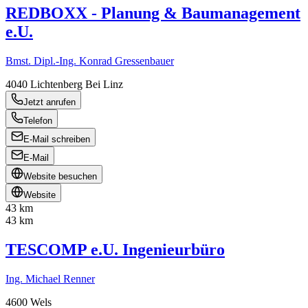
REDBOXX - Planung & Baumanagement
e.U.
Bmst. Dipl.-Ing. Konrad Gressenbauer
4040
Lichtenberg Bei Linz
Jetzt anrufen
Telefon
E-Mail schreiben
E-Mail
Website besuchen
Website
43 km
43 km
TESCOMP e.U. Ingenieurbüro
Ing. Michael Renner
4600
Wels