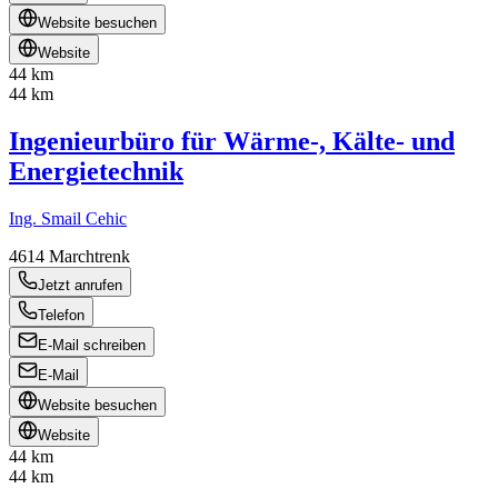
Website besuchen
Website
44 km
44 km
Ingenieurbüro für Wärme-, Kälte- und
Energietechnik
Ing. Smail Cehic
4614
Marchtrenk
Jetzt anrufen
Telefon
E-Mail schreiben
E-Mail
Website besuchen
Website
44 km
44 km