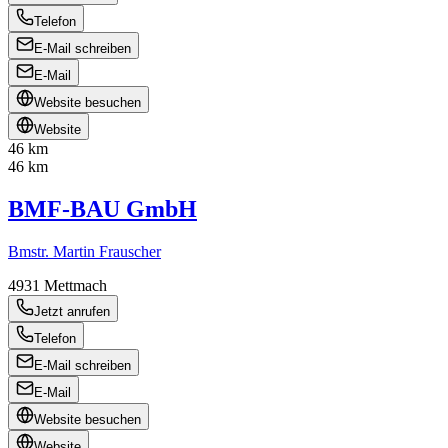
Telefon
E-Mail schreiben
E-Mail
Website besuchen
Website
46 km
46 km
BMF-BAU GmbH
Bmstr. Martin Frauscher
4931
Mettmach
Jetzt anrufen
Telefon
E-Mail schreiben
E-Mail
Website besuchen
Website