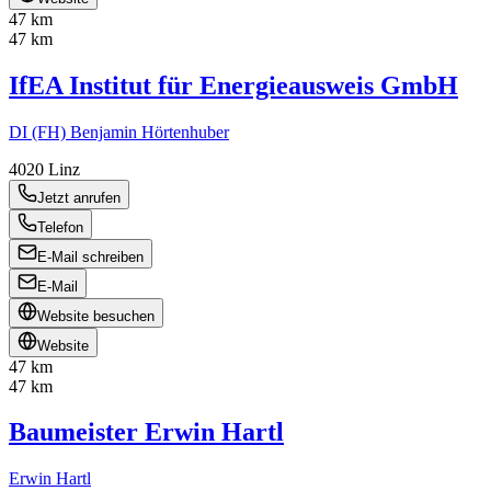
47 km
47 km
IfEA Institut für Energieausweis GmbH
DI (FH) Benjamin Hörtenhuber
4020
Linz
Jetzt anrufen
Telefon
E-Mail schreiben
E-Mail
Website besuchen
Website
47 km
47 km
Baumeister Erwin Hartl
Erwin Hartl