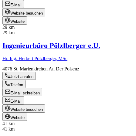
E-Mail
Website besuchen
Website
29 km
29 km
Ingenieurbüro Pölzlberger e.U.
Hr. Ing. Herbert Pölzlberger, MSc
4076
St. Marienkirchen An Der Polsenz
Jetzt anrufen
Telefon
E-Mail schreiben
E-Mail
Website besuchen
Website
41 km
41 km