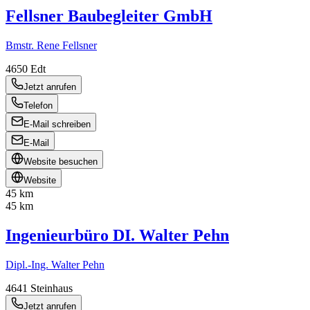
Fellsner Baubegleiter GmbH
Bmstr. Rene Fellsner
4650
Edt
Jetzt anrufen
Telefon
E-Mail schreiben
E-Mail
Website besuchen
Website
45 km
45 km
Ingenieurbüro DI. Walter Pehn
Dipl.-Ing. Walter Pehn
4641
Steinhaus
Jetzt anrufen