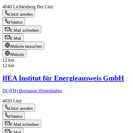
4040
Lichtenberg Bei Linz
Jetzt anrufen
Telefon
E-Mail schreiben
E-Mail
Website besuchen
Website
12 km
12 km
IfEA Institut für Energieausweis GmbH
DI (FH) Benjamin Hörtenhuber
4020
Linz
Jetzt anrufen
Telefon
E-Mail schreiben
E-Mail