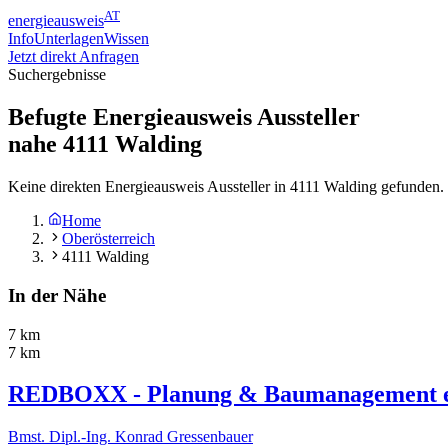
AT
energieausweis
Info
Unterlagen
Wissen
Jetzt direkt Anfragen
Suchergebnisse
Befugte Energieausweis Aussteller
nahe
4111
Walding
Keine direkten Energieausweis Aussteller in 4111 Walding gefunden.
Home
Oberösterreich
4111 Walding
In der Nähe
7 km
7 km
REDBOXX - Planung & Baumanagement e
Bmst. Dipl.-Ing. Konrad Gressenbauer