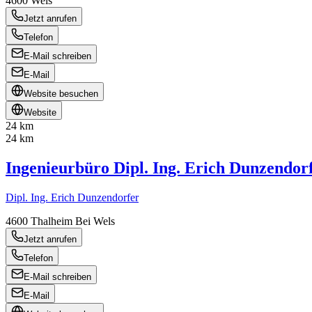
4600
Wels
Jetzt anrufen
Telefon
E-Mail schreiben
E-Mail
Website besuchen
Website
24 km
24 km
Ingenieurbüro Dipl. Ing. Erich Dunzendor
Dipl. Ing. Erich Dunzendorfer
4600
Thalheim Bei Wels
Jetzt anrufen
Telefon
E-Mail schreiben
E-Mail