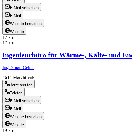
E-Mail schreiben
E-Mail
Website besuchen
Website
17 km
17 km
Ingenieurbüro für Wärme-, Kälte- und En
Ing. Smail Cehic
4614
Marchtrenk
Jetzt anrufen
Telefon
E-Mail schreiben
E-Mail
Website besuchen
Website
19 km