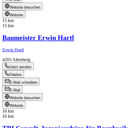
Website besuchen
Website
15 km
15 km
Baumeister Erwin Hartl
Erwin Hartl
4203
Altenberg
Jetzt anrufen
Telefon
E-Mail schreiben
E-Mail
Website besuchen
Website
16 km
16 km