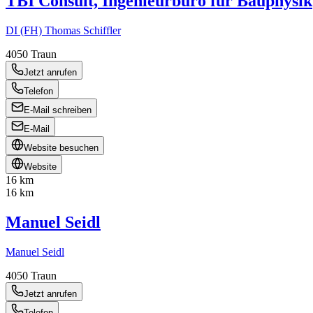
TBI Consult, Ingenieurbüro für Bauphysik
DI (FH) Thomas Schiffler
4050
Traun
Jetzt anrufen
Telefon
E-Mail schreiben
E-Mail
Website besuchen
Website
16 km
16 km
Manuel Seidl
Manuel Seidl
4050
Traun
Jetzt anrufen
Telefon