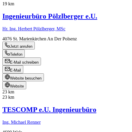
19 km
Ingenieurbüro Pölzlberger e.U.
Hr. Ing. Herbert Pölzlberger, MSc
4076
St. Marienkirchen An Der Polsenz
Jetzt anrufen
Telefon
E-Mail schreiben
E-Mail
Website besuchen
Website
23 km
23 km
TESCOMP e.U. Ingenieurbüro
Ing. Michael Renner