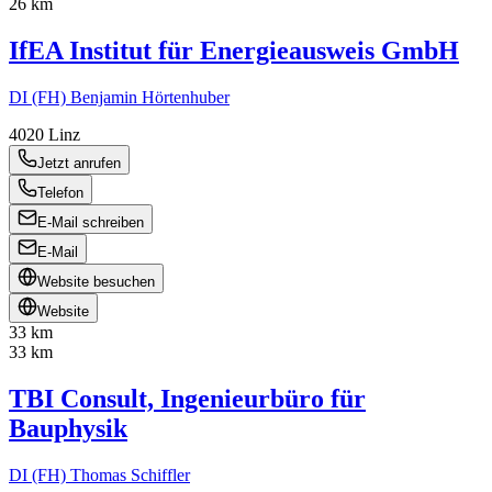
26 km
IfEA Institut für Energieausweis GmbH
DI (FH) Benjamin Hörtenhuber
4020
Linz
Jetzt anrufen
Telefon
E-Mail schreiben
E-Mail
Website besuchen
Website
33 km
33 km
TBI Consult, Ingenieurbüro für
Bauphysik
DI (FH) Thomas Schiffler