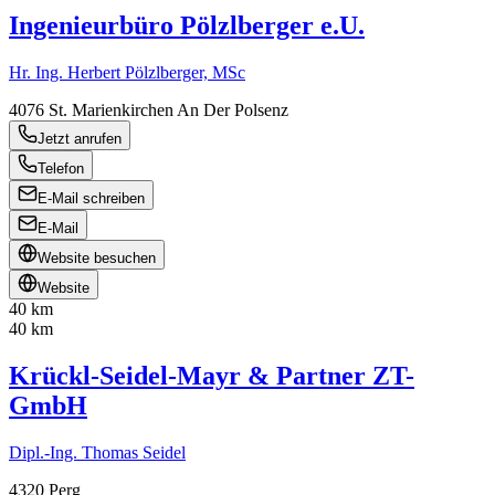
Ingenieurbüro Pölzlberger e.U.
Hr. Ing. Herbert Pölzlberger, MSc
4076
St. Marienkirchen An Der Polsenz
Jetzt anrufen
Telefon
E-Mail schreiben
E-Mail
Website besuchen
Website
40 km
40 km
Krückl-Seidel-Mayr & Partner ZT-
GmbH
Dipl.-Ing. Thomas Seidel
4320
Perg