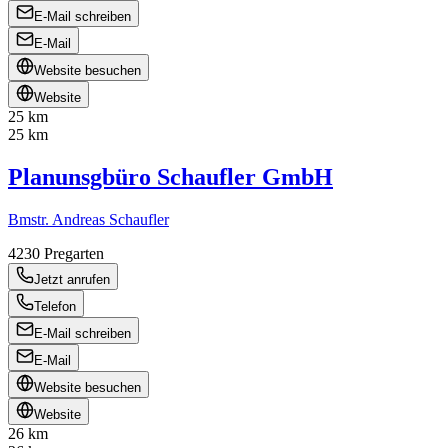
E-Mail schreiben
E-Mail
Website besuchen
Website
25 km
25 km
Planunsgbüro Schaufler GmbH
Bmstr. Andreas Schaufler
4230
Pregarten
Jetzt anrufen
Telefon
E-Mail schreiben
E-Mail
Website besuchen
Website
26 km