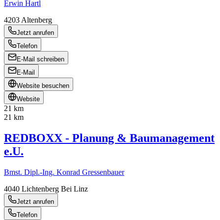
Erwin Hartl
4203
Altenberg
Jetzt anrufen
Telefon
E-Mail schreiben
E-Mail
Website besuchen
Website
21 km
21 km
REDBOXX - Planung & Baumanagement
e.U.
Bmst. Dipl.-Ing. Konrad Gressenbauer
4040
Lichtenberg Bei Linz
Jetzt anrufen
Telefon