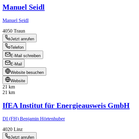
Manuel Seidl
Manuel Seidl
4050
Traun
Jetzt anrufen
Telefon
E-Mail schreiben
E-Mail
Website besuchen
Website
21 km
21 km
IfEA Institut für Energieausweis GmbH
DI (FH) Benjamin Hörtenhuber
4020
Linz
Jetzt anrufen