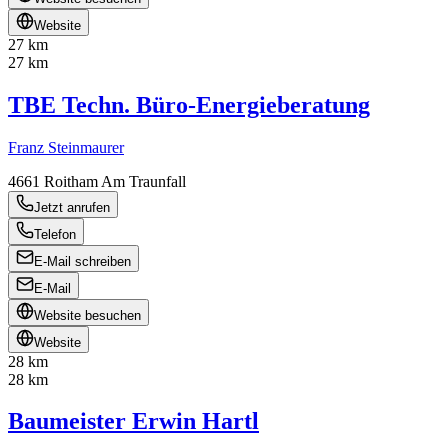
Website
27 km
27 km
TBE Techn. Büro-Energieberatung
Franz Steinmaurer
4661
Roitham Am Traunfall
Jetzt anrufen
Telefon
E-Mail schreiben
E-Mail
Website besuchen
Website
28 km
28 km
Baumeister Erwin Hartl