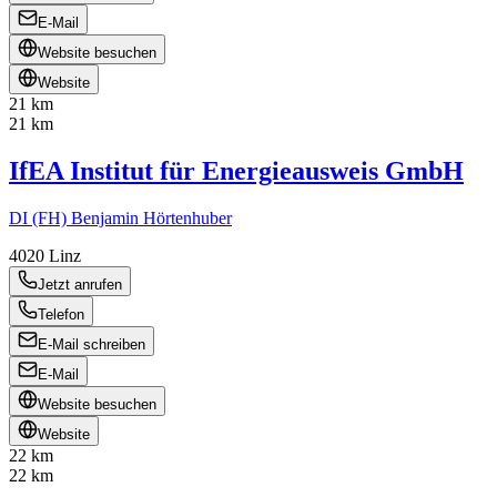
E-Mail
Website besuchen
Website
21 km
21 km
IfEA Institut für Energieausweis GmbH
DI (FH) Benjamin Hörtenhuber
4020
Linz
Jetzt anrufen
Telefon
E-Mail schreiben
E-Mail
Website besuchen
Website
22 km
22 km