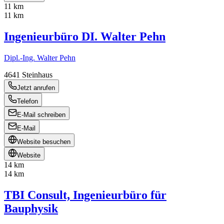
11 km
11 km
Ingenieurbüro DI. Walter Pehn
Dipl.-Ing. Walter Pehn
4641
Steinhaus
Jetzt anrufen
Telefon
E-Mail schreiben
E-Mail
Website besuchen
Website
14 km
14 km
TBI Consult, Ingenieurbüro für
Bauphysik