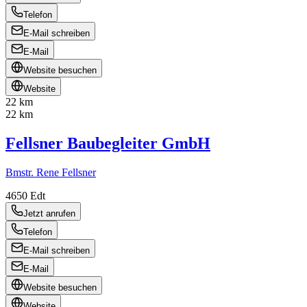
Telefon
E-Mail schreiben
E-Mail
Website besuchen
Website
22 km
22 km
Fellsner Baubegleiter GmbH
Bmstr. Rene Fellsner
4650
Edt
Jetzt anrufen
Telefon
E-Mail schreiben
E-Mail
Website besuchen
Website