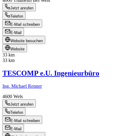
4600
Thalheim Bei Wels
Jetzt anrufen
Telefon
E-Mail schreiben
E-Mail
Website besuchen
Website
33 km
33 km
TESCOMP e.U. Ingenieurbüro
Ing. Michael Renner
4600
Wels
Jetzt anrufen
Telefon
E-Mail schreiben
E-Mail