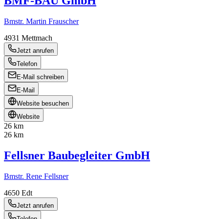
BMF-BAU GmbH
Bmstr. Martin Frauscher
4931
Mettmach
Jetzt anrufen
Telefon
E-Mail schreiben
E-Mail
Website besuchen
Website
26 km
26 km
Fellsner Baubegleiter GmbH
Bmstr. Rene Fellsner
4650
Edt
Jetzt anrufen
Telefon