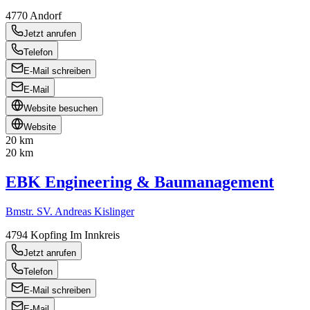
4770
Andorf
Jetzt anrufen
Telefon
E-Mail schreiben
E-Mail
Website besuchen
Website
20 km
20 km
EBK Engineering & Baumanagement
Bmstr. SV. Andreas Kislinger
4794
Kopfing Im Innkreis
Jetzt anrufen
Telefon
E-Mail schreiben
E-Mail