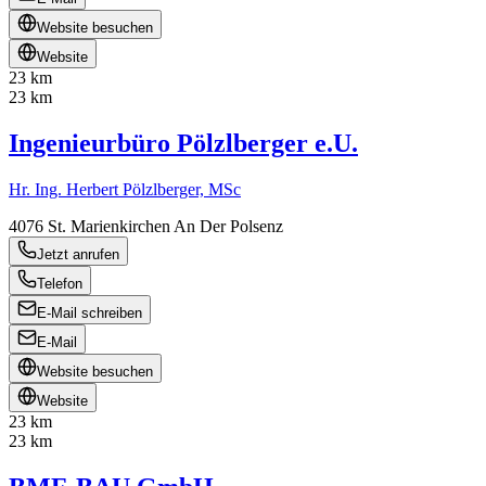
Website besuchen
Website
23 km
23 km
Ingenieurbüro Pölzlberger e.U.
Hr. Ing. Herbert Pölzlberger, MSc
4076
St. Marienkirchen An Der Polsenz
Jetzt anrufen
Telefon
E-Mail schreiben
E-Mail
Website besuchen
Website
23 km
23 km