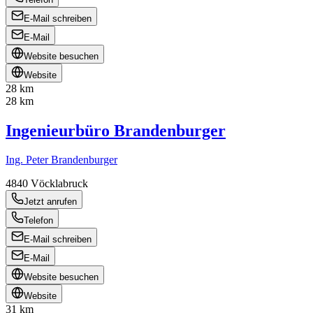
E-Mail schreiben
E-Mail
Website besuchen
Website
28 km
28 km
Ingenieurbüro Brandenburger
Ing. Peter Brandenburger
4840
Vöcklabruck
Jetzt anrufen
Telefon
E-Mail schreiben
E-Mail
Website besuchen
Website
31 km