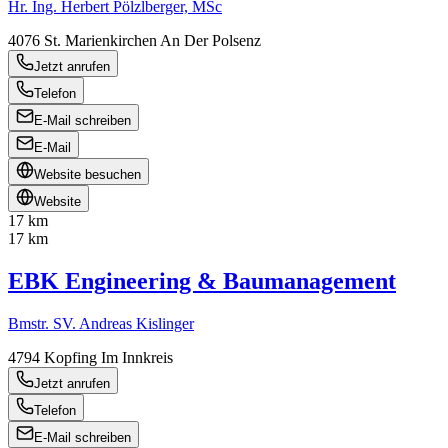
Hr. Ing. Herbert Pölzlberger, MSc
4076
St. Marienkirchen An Der Polsenz
Jetzt anrufen
Telefon
E-Mail schreiben
E-Mail
Website besuchen
Website
17 km
17 km
EBK Engineering & Baumanagement
Bmstr. SV. Andreas Kislinger
4794
Kopfing Im Innkreis
Jetzt anrufen
Telefon
E-Mail schreiben