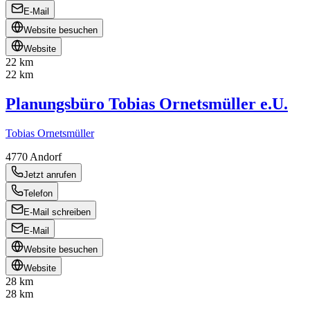
E-Mail
Website besuchen
Website
22 km
22 km
Planungsbüro Tobias Ornetsmüller e.U.
Tobias Ornetsmüller
4770
Andorf
Jetzt anrufen
Telefon
E-Mail schreiben
E-Mail
Website besuchen
Website
28 km
28 km