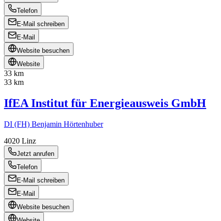
Telefon
E-Mail schreiben
E-Mail
Website besuchen
Website
33 km
33 km
IfEA Institut für Energieausweis GmbH
DI (FH) Benjamin Hörtenhuber
4020
Linz
Jetzt anrufen
Telefon
E-Mail schreiben
E-Mail
Website besuchen
Website