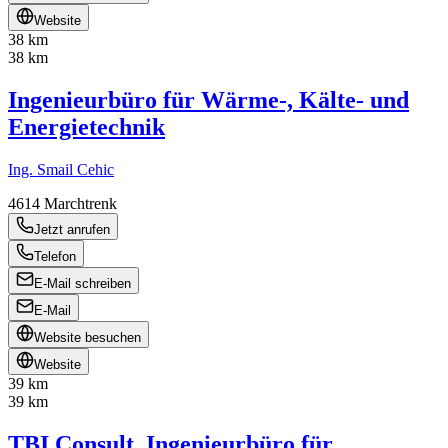
Website
38 km
38 km
Ingenieurbüro für Wärme-, Kälte- und
Energietechnik
Ing. Smail Cehic
4614
Marchtrenk
Jetzt anrufen
Telefon
E-Mail schreiben
E-Mail
Website besuchen
Website
39 km
39 km
TBI Consult, Ingenieurbüro für