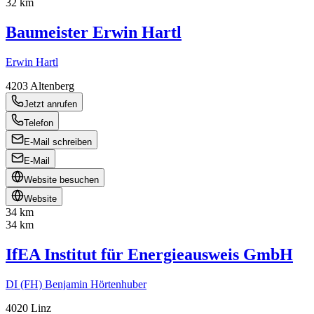
32 km
Baumeister Erwin Hartl
Erwin Hartl
4203
Altenberg
Jetzt anrufen
Telefon
E-Mail schreiben
E-Mail
Website besuchen
Website
34 km
34 km
IfEA Institut für Energieausweis GmbH
DI (FH) Benjamin Hörtenhuber
4020
Linz