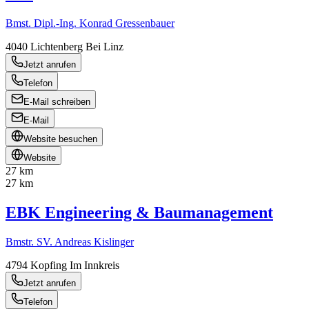
Bmst. Dipl.-Ing. Konrad Gressenbauer
4040
Lichtenberg Bei Linz
Jetzt anrufen
Telefon
E-Mail schreiben
E-Mail
Website besuchen
Website
27 km
27 km
EBK Engineering & Baumanagement
Bmstr. SV. Andreas Kislinger
4794
Kopfing Im Innkreis
Jetzt anrufen
Telefon