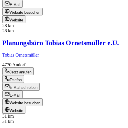
E-Mail
Website besuchen
Website
28 km
28 km
Planungsbüro Tobias Ornetsmüller e.U.
Tobias Ornetsmüller
4770
Andorf
Jetzt anrufen
Telefon
E-Mail schreiben
E-Mail
Website besuchen
Website
31 km
31 km