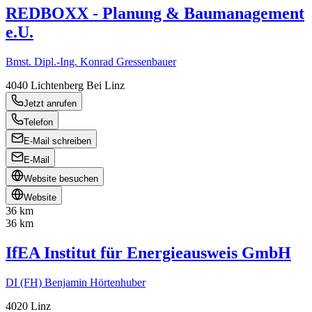
REDBOXX - Planung & Baumanagement
e.U.
Bmst. Dipl.-Ing. Konrad Gressenbauer
4040
Lichtenberg Bei Linz
Jetzt anrufen
Telefon
E-Mail schreiben
E-Mail
Website besuchen
Website
36 km
36 km
IfEA Institut für Energieausweis GmbH
DI (FH) Benjamin Hörtenhuber
4020
Linz