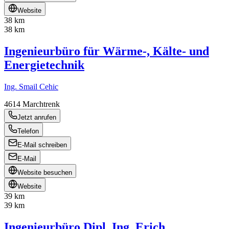
Website
38 km
38 km
Ingenieurbüro für Wärme-, Kälte- und
Energietechnik
Ing. Smail Cehic
4614
Marchtrenk
Jetzt anrufen
Telefon
E-Mail schreiben
E-Mail
Website besuchen
Website
39 km
39 km
Ingenieurbüro Dipl. Ing. Erich