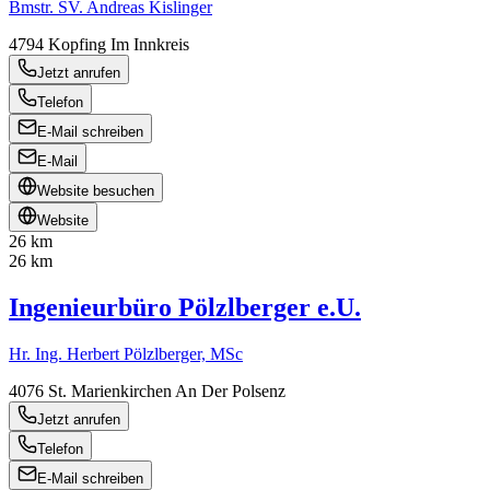
Bmstr. SV. Andreas Kislinger
4794
Kopfing Im Innkreis
Jetzt anrufen
Telefon
E-Mail schreiben
E-Mail
Website besuchen
Website
26 km
26 km
Ingenieurbüro Pölzlberger e.U.
Hr. Ing. Herbert Pölzlberger, MSc
4076
St. Marienkirchen An Der Polsenz
Jetzt anrufen
Telefon
E-Mail schreiben