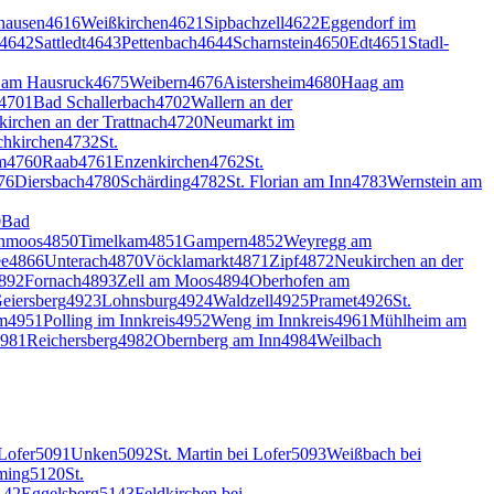
hausen
4616
Weißkirchen
4621
Sipbachzell
4622
Eggendorf im
4642
Sattledt
4643
Pettenbach
4644
Scharnstein
4650
Edt
4651
Stadl-
 am Hausruck
4675
Weibern
4676
Aistersheim
4680
Haag am
4701
Bad Schallerbach
4702
Wallern an der
kirchen an der Trattnach
4720
Neumarkt im
hkirchen
4732
St.
m
4760
Raab
4761
Enzenkirchen
4762
St.
76
Diersbach
4780
Schärding
4782
St. Florian am Inn
4783
Wernstein am
0
Bad
nmoos
4850
Timelkam
4851
Gampern
4852
Weyregg am
ee
4866
Unterach
4870
Vöcklamarkt
4871
Zipf
4872
Neukirchen an der
892
Fornach
4893
Zell am Moos
4894
Oberhofen am
eiersberg
4923
Lohnsburg
4924
Waldzell
4925
Pramet
4926
St.
m
4951
Polling im Innkreis
4952
Weng im Innkreis
4961
Mühlheim am
981
Reichersberg
4982
Obernberg am Inn
4984
Weilbach
Lofer
5091
Unken
5092
St. Martin bei Lofer
5093
Weißbach bei
ming
5120
St.
142
Eggelsberg
5143
Feldkirchen bei