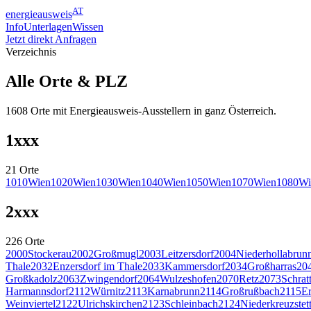
AT
energieausweis
Info
Unterlagen
Wissen
Jetzt direkt Anfragen
Verzeichnis
Alle Orte & PLZ
1608
Orte mit Energieausweis-Ausstellern in ganz Österreich.
1
xxx
21
Orte
1010
Wien
1020
Wien
1030
Wien
1040
Wien
1050
Wien
1070
Wien
1080
Wi
2
xxx
226
Orte
2000
Stockerau
2002
Großmugl
2003
Leitzersdorf
2004
Niederhollabrun
Thale
2032
Enzersdorf im Thale
2033
Kammersdorf
2034
Großharras
20
Großkadolz
2063
Zwingendorf
2064
Wulzeshofen
2070
Retz
2073
Schrat
Harmannsdorf
2112
Würnitz
2113
Karnabrunn
2114
Großrußbach
2115
Er
Weinviertel
2122
Ulrichskirchen
2123
Schleinbach
2124
Niederkreuzstet