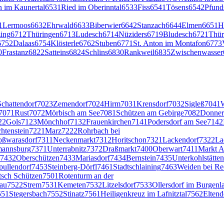
n im Kaunertal
6531
Ried im Oberinntal
6533
Fiss
6541
Tösens
6542
Pfund
1
Lermoos
6632
Ehrwald
6633
Biberwier
6642
Stanzach
6644
Elmen
6651
H
ing
6712
Thüringen
6713
Ludesch
6714
Nüziders
6719
Bludesch
6721
Thür
6752
Dalaas
6754
Klösterle
6762
Stuben
6771
St. Anton im Montafon
6773
0
Frastanz
6822
Satteins
6824
Schlins
6830
Rankweil
6835
Zwischenwasser
Schattendorf
7023
Zemendorf
7024
Hirm
7031
Krensdorf
7032
Sigleß
7041
7071
Rust
7072
Mörbisch am See
7081
Schützen am Gebirge
7082
Donner
22
Gols
7123
Mönchhof
7132
Frauenkirchen
7141
Podersdorf am See
7142
htenstein
7221
Marz
7222
Rohrbach bei
oßwarasdorf
7311
Neckenmarkt
7312
Horitschon
7321
Lackendorf
7322
La
mannsburg
7371
Unterrabnitz
7372
Draßmarkt
7400
Oberwart
7411
Markt A
7432
Oberschützen
7433
Mariasdorf
7434
Bernstein
7435
Unterkohlstätten
pullendorf
7453
Steinberg-Dörfl
7461
Stadtschlaining
7463
Weiden bei Re
sch Schützen
7501
Rotenturm an der
au
7522
Strem
7531
Kemeten
7532
Litzelsdorf
7533
Ollersdorf im Burgenl
551
Stegersbach
7552
Stinatz
7561
Heiligenkreuz im Lafnitztal
7562
Eltend