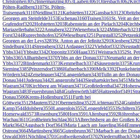
Christophen
3052
Innermanzing
3053
Laaben
3061
Ollersbach
3062
Kirch
Pölten-Radlberg
3107
St. Pölten-
Traisenpark
3110
Neidling
3121
Karlstetten
3122
Gansbach
3123
Obritzb
Georgen am Steinfelde
3153
Eschenau
3160
Traisen
3161
St. Veit an de
Grafendorf
3202
Hofstetten
3203
Rabenstein an der Pielach
3204
Kirchbe
Mariazellerbahn
3222
Annaberg
3223
Wienerbruck
3224
Mitterbach
323
Forst
3244
Ruprechtshofen
3250
Wieselburg
3251
Purgstall
3252
Petzenk
Georgen an der Leys
3283
St. Anton an der Jeßnitz
3291
Kienberg
3292
Sindelburg
3314
Strengberg
3321
Ardagger
3322
Viehdorf
3323
Neustadt
Ybbs
3341
Ybbsitz
3342
Opponitz
3350
Haag
3351
Weistrach
3352
St. Pe
Ybbs
3365
Allhartsberg
3370
Ybbs an der Donau
3371
Neumarkt an der
Ybbs
3372
Blindenmarkt
3373
Kemmelbach
3374
Säusenstein
3375
Kru
Sierning
3385
Prinzersdorf
3386
Hafnerbach
3390
Melk
3392
Dunkelstei
Wördern
3424
Zeiselmauer
3425
Langenlebarn
3430
Tulln an der Donau
Donau
3441
Judenau
3442
Langenrohr
3443
Sieghartskirchen
3451
Miche
Wagram
3470
Kirchberg am Wagram
3471
Großriedenthal
3472
Hohenw
Wagram
3483
Feuersbrunn
3484
Grafenwörth
3485
Haitzendorf
3491
Str
Donau
3506
Krems-Hollenburg
3511
Furth bei
Göttweig
3512
Mautern
3521
Obermeisling
3522
Lichtenau
3524
Grainbr
Kamp
3544
Idolsberg
3550
Langenlois
3552
Lengenfeld
3553
Schiltern
35
Hornerwald
3573
Rosenburg
3580
Horn
3591
Altenburg
3592
Röhrenbac
Wachau
3611
Großheinrichschlag
3613
Albrechtsberg an der Großen 
Markt
3642
Aggsbach Dorf
3643
Maria Laach am Jauerling
3644
Emmers
Ostrong
3664
Martinsberg
3665
Gutenbrunn
3671
Marbach an der Dona
Oswald
3691
Nöchling
3701
Großweikersdorf
3702
Niederrußbach
3704