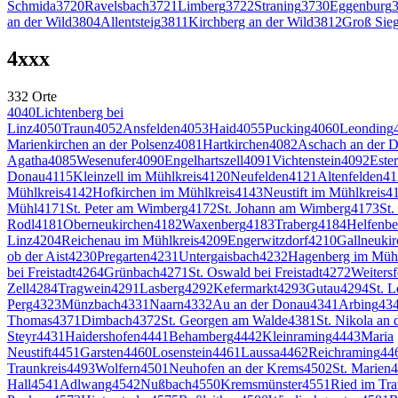
Schmida
3720
Ravelsbach
3721
Limberg
3722
Straning
3730
Eggenburg
an der Wild
3804
Allentsteig
3811
Kirchberg an der Wild
3812
Groß Sieg
4
xxx
332
Orte
4040
Lichtenberg bei
Linz
4050
Traun
4052
Ansfelden
4053
Haid
4055
Pucking
4060
Leonding
Marienkirchen an der Polsenz
4081
Hartkirchen
4082
Aschach an der 
Agatha
4085
Wesenufer
4090
Engelhartszell
4091
Vichtenstein
4092
Este
Donau
4115
Kleinzell im Mühlkreis
4120
Neufelden
4121
Altenfelden
41
Mühlkreis
4142
Hofkirchen im Mühlkreis
4143
Neustift im Mühlkreis
4
Mühl
4171
St. Peter am Wimberg
4172
St. Johann am Wimberg
4173
St.
Rodl
4181
Oberneukirchen
4182
Waxenberg
4183
Traberg
4184
Helfenbe
Linz
4204
Reichenau im Mühlkreis
4209
Engerwitzdorf
4210
Gallneuki
ob der Aist
4230
Pregarten
4231
Untergaisbach
4232
Hagenberg im Mühl
bei Freistadt
4264
Grünbach
4271
St. Oswald bei Freistadt
4272
Weitersf
Zell
4284
Tragwein
4291
Lasberg
4292
Kefermarkt
4293
Gutau
4294
St. L
Perg
4323
Münzbach
4331
Naarn
4332
Au an der Donau
4341
Arbing
43
Thomas
4371
Dimbach
4372
St. Georgen am Walde
4381
St. Nikola an
Steyr
4431
Haidershofen
4441
Behamberg
4442
Kleinraming
4443
Maria
Neustift
4451
Garsten
4460
Losenstein
4461
Laussa
4462
Reichraming
44
Traunkreis
4493
Wolfern
4501
Neuhofen an der Krems
4502
St. Marien
4
Hall
4541
Adlwang
4542
Nußbach
4550
Kremsmünster
4551
Ried im Tra