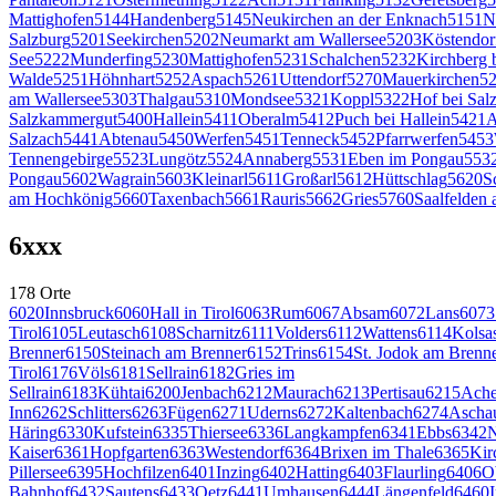
Mattighofen
5144
Handenberg
5145
Neukirchen an der Enknach
5151
N
Salzburg
5201
Seekirchen
5202
Neumarkt am Wallersee
5203
Köstendor
See
5222
Munderfing
5230
Mattighofen
5231
Schalchen
5232
Kirchberg 
Walde
5251
Höhnhart
5252
Aspach
5261
Uttendorf
5270
Mauerkirchen
5
am Wallersee
5303
Thalgau
5310
Mondsee
5321
Koppl
5322
Hof bei Sal
Salzkammergut
5400
Hallein
5411
Oberalm
5412
Puch bei Hallein
5421
A
Salzach
5441
Abtenau
5450
Werfen
5451
Tenneck
5452
Pfarrwerfen
5453
Tennengebirge
5523
Lungötz
5524
Annaberg
5531
Eben im Pongau
553
Pongau
5602
Wagrain
5603
Kleinarl
5611
Großarl
5612
Hüttschlag
5620
S
am Hochkönig
5660
Taxenbach
5661
Rauris
5662
Gries
5760
Saalfelden
6
xxx
178
Orte
6020
Innsbruck
6060
Hall in Tirol
6063
Rum
6067
Absam
6072
Lans
6073
Tirol
6105
Leutasch
6108
Scharnitz
6111
Volders
6112
Wattens
6114
Kolsa
Brenner
6150
Steinach am Brenner
6152
Trins
6154
St. Jodok am Brenn
Tirol
6176
Völs
6181
Sellrain
6182
Gries im
Sellrain
6183
Kühtai
6200
Jenbach
6212
Maurach
6213
Pertisau
6215
Ache
Inn
6262
Schlitters
6263
Fügen
6271
Uderns
6272
Kaltenbach
6274
Ascha
Häring
6330
Kufstein
6335
Thiersee
6336
Langkampfen
6341
Ebbs
6342
N
Kaiser
6361
Hopfgarten
6363
Westendorf
6364
Brixen im Thale
6365
Kir
Pillersee
6395
Hochfilzen
6401
Inzing
6402
Hatting
6403
Flaurling
6406
O
Bahnhof
6432
Sautens
6433
Oetz
6441
Umhausen
6444
Längenfeld
6460