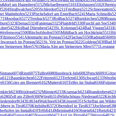
ußdorf am Haunsberg
5152
Michaelbeuern
5161
Elixhausen
5162
Obertr
f
5204
Straßwalchen
5205
Schleedorf
5211
Friedburg
5212
Schneegattern
5
bei Mattighofen
5233
Pischelsdorf am Engelbach
5241
Maria Schmolln
52
271
Moosbach
5272
Treubach
5273
Roßbach
5274
Burgkirchen
5280
Braun
zburg
5323
Ebenau
5324
Faistenau
5325
Plainfeld
5330
Fuschl am See
5340
dnet
5422
Heilbad Dürrnberg
5423
St. Koloman
5424
Bad Vigaun
5431
K
Werfenweng
5500
Bischofshofen
5505
Mühlbach am Hochkönig
5511
Hü
2
Filzmoos
5541
Altenmarkt im Pongau
5542
Flachau
5550
Radstadt
5600
S
chwarzach im Pongau
5621
St. Veit im Pongau
5622
Goldegg
5630
Bad H
 am Steinernen Meer
5761
Maria Alm am Steinernen Meer
5771
Leogang
Sistrans
6074
Rinn
6075
Tulfes
6080
Innsbruck-Igls
6082
Patsch
6091
Götze
ss
6121
Baumkirchen
6122
Fritzens
6123
Terfens
6130
Schwaz
6133
Weerbe
er
6156
Gries am Brenner
6162
Mutters
6165
Telfes im Stubai
6166
Fulpme
nkirch
6230
Brixlegg
6232
Münster
6233
Kramsach
6234
Brandenberg
623
u
6280
Zell am Ziller
6300
Wörgl
6314
Wildschönau-Niederau
6322
Kirchb
iederndorf
6343
Erl
6344
Walchsee
6345
Kössen
6351
Scheffau am Wilden
chberg in Tirol
6370
Kitzbühel
6372
Oberndorf in Tirol
6373
Jochberg
638
berhofen im Inntal
6410
Telfs
6414
Mieming
6416
Obsteig
6421
Rietz
6423
Imst
6464
Tarrenz
6465
Nassereith
6471
Arzl im Pitztal
6473
Wenns
6481
St