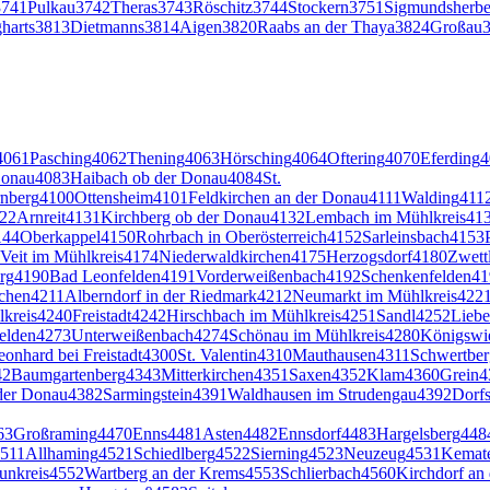
3741
Pulkau
3742
Theras
3743
Röschitz
3744
Stockern
3751
Sigmundsherbe
harts
3813
Dietmanns
3814
Aigen
3820
Raabs an der Thaya
3824
Großau
4061
Pasching
4062
Thening
4063
Hörsching
4064
Oftering
4070
Eferding
4
Donau
4083
Haibach ob der Donau
4084
St.
rnberg
4100
Ottensheim
4101
Feldkirchen an der Donau
4111
Walding
411
22
Arnreit
4131
Kirchberg ob der Donau
4132
Lembach im Mühlkreis
41
144
Oberkappel
4150
Rohrbach in Oberösterreich
4152
Sarleinsbach
4153
 Veit im Mühlkreis
4174
Niederwaldkirchen
4175
Herzogsdorf
4180
Zwettl
rg
4190
Bad Leonfelden
4191
Vorderweißenbach
4192
Schenkenfelden
41
rchen
4211
Alberndorf in der Riedmark
4212
Neumarkt im Mühlkreis
422
kreis
4240
Freistadt
4242
Hirschbach im Mühlkreis
4251
Sandl
4252
Lieb
elden
4273
Unterweißenbach
4274
Schönau im Mühlkreis
4280
Königswi
eonhard bei Freistadt
4300
St. Valentin
4310
Mauthausen
4311
Schwertber
42
Baumgartenberg
4343
Mitterkirchen
4351
Saxen
4352
Klam
4360
Grein
4
 der Donau
4382
Sarmingstein
4391
Waldhausen im Strudengau
4392
Dorfs
63
Großraming
4470
Enns
4481
Asten
4482
Ennsdorf
4483
Hargelsberg
448
511
Allhaming
4521
Schiedlberg
4522
Sierning
4523
Neuzeug
4531
Kemate
unkreis
4552
Wartberg an der Krems
4553
Schlierbach
4560
Kirchdorf an