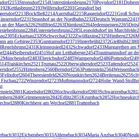
dorf
2153
Stronsdorf
2154
Unterstinkenbrunn
2170
Poysdorf
2181
Doberm
192
Kettlasbrunn
2193
Wilfersdorf
2201
Gerasdorf bei
gersdorf
2213
Bockfließ
2214
Auersthal
2215
Raggendorf
2221
Groß Schw
änserndorf
2231
Strasshof an der Nordbahn
2232
Deutsch Wagram
2241
 an der March
2262
Stillfried
2263
Dürnkrut
2264
Jedenspeigen
2265
Drös
rsiebenbrunn
2284
Untersiebenbrunn
2285
Leopoldsdorf im Marchfelde
2
nau
2305
Eckartsau
2320
Schwechat
2322
Zwölfaxing
2325
Himberg
2326
M
unn am Gebirge
2353
Guntramsdorf
2371
Hinterbrühl
2372
Gießhübl
2380
3
Regelsbrunn
2431
Kleinneusiedl
2432
Schwadorf
2433
Margarethen am
rf
2444
Seibersdorf
2451
Hof am Leithaberge
2454
Trautmannsdorf an de
82
Münchendorf
2483
Ebreichsdorf
2485
Wampersdorf
2486
Pottendorf
249
514
Traiskirchen
2521
Trumau
2522
Oberwaltersdorf
2523
Tattendorf
2524
ersdorf
2552
Hirtenberg
2560
Berndorf
2563
Pottenstein
2564
Weissenbach 
3
Felixdorf
2604
Theresienfeld
2620
Neunkirchen
2624
Breitenau
2625
Sch
 Fischau
2722
Winzendorf
2723
Muthmannsdorf
2724
Hohe Wand-Stollho
kt
enstein
2801
Katzelsdorf
2802
Hochwolkersdorf
2803
Schwarzenbach
281
mberg
2840
Grimmenstein
2842
Edlitz
2851
Krumbach
2852
Hochneukirc
echsel
2880
Kirchberg am Wechsel
2881
Trattenbach
erbach
3032
Eichgraben
3033
Altlengbach
3034
Maria Anzbach
3040
Neul