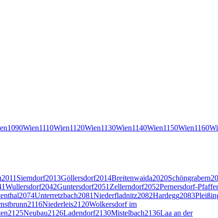
en
1090
Wien
1110
Wien
1120
Wien
1130
Wien
1140
Wien
1150
Wien
1160
Wi
n
2011
Sierndorf
2013
Göllersdorf
2014
Breitenwaida
2020
Schöngrabern
2
41
Wullersdorf
2042
Guntersdorf
2051
Zellerndorf
2052
Pernersdorf-Pfaffe
tenthal
2074
Unterretzbach
2081
Niederfladnitz
2082
Hardegg
2083
Pleißin
nstbrunn
2116
Niederleis
2120
Wolkersdorf im
ten
2125
Neubau
2126
Ladendorf
2130
Mistelbach
2136
Laa an der