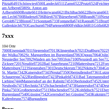
Pitztal
6491
Schönwies
6500
Landeck
6511
Zams
6522
Prutz
6524
Feichte
am Arlberg
6580
St. Anton am
Arlberg
6600
Reutte
6611
Heiterwang
6621
Bichlbach
6622
Berwang
663
am Lech
6700
Bludenz
6706
Bürs
6707
Bürserberg
6708
Brand
6710
Nenz
Gerold
6723
Blons
6731
Sonntag
6733
Fontanella
6741
Raggal
6751
Braz
Gallenkirch
6793
Gaschurn
6794
Partenen
6800
Feldkirch
6811
Göfis
682
7
xxx
104
Orte
7000
Eisenstadt
7011
Siegendorf
7013
Klingenbach
7021
Draßburg
7022
der Wulka
7062
St. Margarethen im Burgenland
7063
Oggau
7064
Oslip
Neusiedler See
7092
Winden am See
7093
Jois
7100
Neusiedl am See
71
Zicksee
7201
Neudörfl
7202
Bad Sauerbrunn
7210
Mattersburg
7212
Forc
Mattersburg
7223
Sieggraben
7301
Deutschkreutz
7302
Nikitsch
7304
Gr
St. Martin
7342
Kaisersdorf
7343
Neutal
7350
Oberpullendorf
7361
Lutz
Schaueregg
7422
Riedlingsdorf
7423
Pinkafeld
7431
Bad Tatzmannsdorf
Liebing
7444
Mannersdorf an der Rabnitz
7451
Oberloisdorf
7452
Unter
Neuhodis
7471
Rechnitz
7472
Schachendorf
7473
Hannersdorf
7474
Deut
Pinka
7503
Großpetersdorf
7511
Mischendorf
7512
Kohfidisch
7521
Eber
Burgenland
7540
Güssing
7542
Gerersdorf bei Güssing
7543
Kukmirn
7
Kaltenbrunn
7574
Burgauberg
8
xxx