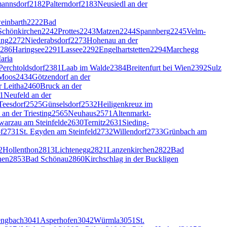
annsdorf
2182
Palterndorf
2183
Neusiedl an der
einbarth
2222
Bad
Schönkirchen
2242
Prottes
2243
Matzen
2244
Spannberg
2245
Velm-
ing
2272
Niederabsdorf
2273
Hohenau an der
286
Haringsee
2291
Lassee
2292
Engelhartstetten
2294
Marchegg
aria
Perchtoldsdorf
2381
Laab im Walde
2384
Breitenfurt bei Wien
2392
Sulz
 Moos
2434
Götzendorf an der
r Leitha
2460
Bruck an der
1
Neufeld an der
Teesdorf
2525
Günselsdorf
2532
Heiligenkreuz im
an der Triesting
2565
Neuhaus
2571
Altenmarkt-
warzau am Steinfelde
2630
Ternitz
2631
Sieding-
f
2731
St. Egyden am Steinfeld
2732
Willendorf
2733
Grünbach am
2
Hollenthon
2813
Lichtenegg
2821
Lanzenkirchen
2822
Bad
hen
2853
Bad Schönau
2860
Kirchschlag in der Buckligen
engbach
3041
Asperhofen
3042
Würmla
3051
St.