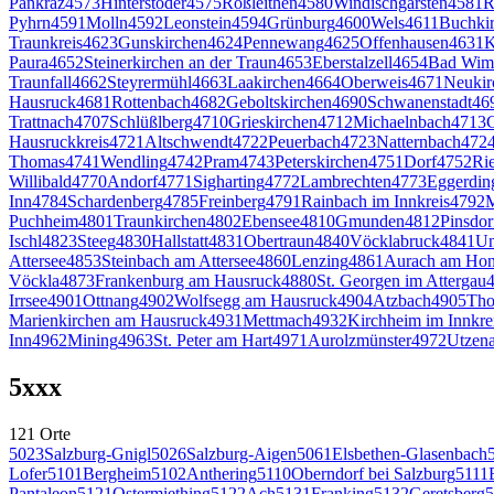
Pankraz
4573
Hinterstoder
4575
Roßleithen
4580
Windischgarsten
4581
R
Pyhrn
4591
Molln
4592
Leonstein
4594
Grünburg
4600
Wels
4611
Buchki
Traunkreis
4623
Gunskirchen
4624
Pennewang
4625
Offenhausen
4631
K
Paura
4652
Steinerkirchen an der Traun
4653
Eberstalzell
4654
Bad Wims
Traunfall
4662
Steyrermühl
4663
Laakirchen
4664
Oberweis
4671
Neukir
Hausruck
4681
Rottenbach
4682
Geboltskirchen
4690
Schwanenstadt
46
Trattnach
4707
Schlüßlberg
4710
Grieskirchen
4712
Michaelnbach
4713
G
Hausruckkreis
4721
Altschwendt
4722
Peuerbach
4723
Natternbach
472
Thomas
4741
Wendling
4742
Pram
4743
Peterskirchen
4751
Dorf
4752
Ri
Willibald
4770
Andorf
4771
Sigharting
4772
Lambrechten
4773
Eggerdin
Inn
4784
Schardenberg
4785
Freinberg
4791
Rainbach im Innkreis
4792
M
Puchheim
4801
Traunkirchen
4802
Ebensee
4810
Gmunden
4812
Pinsdor
Ischl
4823
Steeg
4830
Hallstatt
4831
Obertraun
4840
Vöcklabruck
4841
Un
Attersee
4853
Steinbach am Attersee
4860
Lenzing
4861
Aurach am Hon
Vöckla
4873
Frankenburg am Hausruck
4880
St. Georgen im Attergau
Irrsee
4901
Ottnang
4902
Wolfsegg am Hausruck
4904
Atzbach
4905
Tho
Marienkirchen am Hausruck
4931
Mettmach
4932
Kirchheim im Innkre
Inn
4962
Mining
4963
St. Peter am Hart
4971
Aurolzmünster
4972
Utzena
5
xxx
121
Orte
5023
Salzburg-Gnigl
5026
Salzburg-Aigen
5061
Elsbethen-Glasenbach
Lofer
5101
Bergheim
5102
Anthering
5110
Oberndorf bei Salzburg
5111
Pantaleon
5121
Ostermiething
5122
Ach
5131
Franking
5132
Geretsberg
5