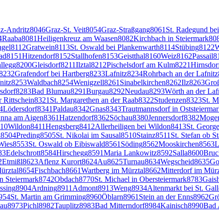
z-Andritz
8046
Graz-St. Veit
8054
Graz-Straßgang
8061
St. Radegund be
4
Raaba
8081
Heiligenkreuz am Waasen
8082
Kirchbach in Steiermark
80
ngel
8112
Gratwein
8113
St. Oswald bei Plankenwarth
8114
Stübing
8122
W
ad
8151
Hitzendorf
8152
Stallhofen
8153
Geistthal
8160
Weiz
8162
Passail
8
allegg
8200
Gleisdorf
8211
Ilztal
8212
Pischelsdorf am Kulm
8221
Hirnsdor
8232
Grafendorf bei Hartberg
8233
Lafnitz
8234
Rohrbach an der Lafnitz
nitz
8253
Waldbach
8254
Wenigzell
8261
Sinabelkirchen
8262
Ilz
8263
Groß
sdorf
8283
Bad Blumau
8291
Burgau
8292
Neudau
8293
Wörth an der Laf
r Rittschein
8321
St. Margarethen an der Raab
8322
Studenzen
8323
St. M
4
Lödersdorf
8341
Paldau
8342
Gnas
8343
Trautmannsdorf in Oststeierma
Anna am Aigen
8361
Hatzendorf
8362
Söchau
8380
Jennersdorf
8382
Moger
10
Wildon
8411
Hengsberg
8412
Allerheiligen bei Wildon
8413
St. George
k
8504
Preding
8505
St. Nikolai im Sausal
8510
Stainz
8511
St. Stefan ob S
Wies
8553
St. Oswald ob Eibiswald
8561
Söding
8562
Mooskirchen
8563
L
83
Edelschrott
8584
Hirschegg
8591
Maria Lankowitz
8592
Salla
8600
Bruc
2
Etmißl
8623
Aflenz Kurort
8624
Au
8625
Turnau
8634
Wegscheid
8635
Go
ürztal
8654
Fischbach
8661
Wartberg im Mürztal
8662
Mitterdorf im Mürz
n Steiermark
8742
Obdach
8770
St. Michael in Obersteiermark
8783
Gais
ssing
8904
Ardning
8911
Admont
8913
Weng
8934
Altenmarkt bei St. Gal
954
St. Martin am Grimming
8960
Öblarn
8961
Stein an der Enns
8962
Gr
au
8973
Pichl
8982
Tauplitz
8983
Bad Mitterndorf
8984
Kainisch
8990
Bad 