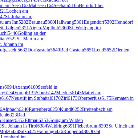
um am See
5163
Mattsee
5164
Seeham
5165
Berndorf bei
221
Lochen am
42
St. Johann am
au am Inn
5282
Braunau
5300
Hallwang
5301
Eugendorf
5302
Henndorf
St. Gilgen
5351
Aigen-Voglhub
5360
St. Wolfgang im
uchl
5440
Golling an der
ttau
5522
St. Martin am
t. Johann im
ofgastein
5632
Dorfgastein
5640
Bad Gastein
5651
Lend
5652
Dienten
ns
6094
Axams
6100
Seefeld in
rg
6134
Vomp
6135
Stans
6142
Mieders
6143
Matrei am
s
6167
Neustift im Stubaital
6170
Zirl
6173
Oberperfuss
6175
Kematen in
6
Alpbach
6240
Rattenberg
6250
Kundl
6252
Breitenbach am
ichl
6323
Bad
 Kaiser
6352
Ellmau
6353
Going am Wilden
0
St. Johann in Tirol
6384
Waidring
6391
Fieberbrunn
6393
St. Ulrich am
Mötz
6424
Silz
6425
Haiming
6426
Roppen
6430
Ötztal
. Leonhard im