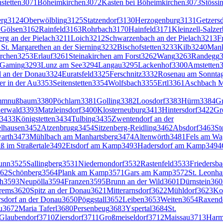
stetten
3071
Böheimkirchen
3072
Kasten bei Böheimkirchen
3073
Stössi
erg
3124
Oberwölbling
3125
Statzendorf
3130
Herzogenburg
3131
Getzersd
r Gölsen
3162
Rainfeld
3163
Rohrbach
3170
Hainfeld
3171
Kleinzell-Salze
rg an der Pielach
3211
Loich
3212
Schwarzenbach an der Pielach
3213
F
1
St. Margarethen an der Sierning
3232
Bischofstetten
3233
Kilb
3240
Man
irchen
3253
Erlauf
3261
Steinakirchen am Forst
3262
Wang
3263
Randegg
Gaming
3293
Lunz am See
3294
Langau
3295
Lackenhof
3300
Amstetten
l an der Donau
3324
Euratsfeld
3325
Ferschnitz
3332
Rosenau am Sonnta
ter in der Au
3353
Seitenstetten
3354
Wolfsbach
3355
Ertl
3361
Aschbach M
mmnußbaum
3380
Pöchlarn
3381
Golling
3382
Loosdorf
3383
Hürm
3384
G
nerwald
3393
Matzleinsdorf
3400
Klosterneuburg
3413
Hintersdorf
3422
Gr
3433
Königstetten
3434
Tulbing
3435
Zwentendorf an der
lhausen
3452
Atzenbrugg
3454
Sitzenberg-Reidling
3462
Absdorf
3463
St
arth
3473
Mühlbach am Manhartsberg
3474
Altenwörth
3481
Fels am W
aß im Straßertale
3492
Etsdorf am Kamp
3493
Hadersdorf am Kamp
3494
unn
3525
Sallingberg
3531
Niedernondorf
3532
Rastenfeld
3533
Friedersb
62
Schönberg
3564
Plank am Kamp
3571
Gars am Kamp
3572
St. Leonha
h
3593
Neupölla
3594
Franzen
3595
Brunn an der Wild
3601
Dürnstein
360
Krems
3620
Spitz an der Donau
3621
Mitterarnsdorf
3622
Mühldorf
3623
Ko
dorf an der Donau
3650
Pöggstall
3652
Leiben
3653
Weiten
3654
Raxend
u
3672
Maria Taferl
3680
Persenbeug
3683
Yspertal
3684
St.
Glaubendorf
3710
Ziersdorf
3711
Großmeiseldorf
3712
Maissau
3713
Harm