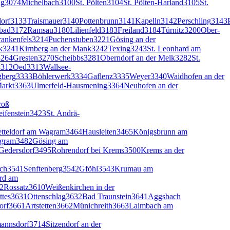
ng
3074
Michelbach
3100
St. Pölten
3104
St. Pölten-Harland
3105
St.
orf
3133
Traismauer
3140
Pottenbrunn
3141
Kapelln
3142
Perschling
3143
rbad
3172
Ramsau
3180
Lilienfeld
3183
Freiland
3184
Türnitz
3200
Ober-
rankenfels
3214
Puchenstuben
3221
Gösing an der
k
3241
Kirnberg an der Mank
3242
Texing
3243
St. Leonhard am
3264
Gresten
3270
Scheibbs
3281
Oberndorf an der Melk
3282
St.
3312
Oed
3313
Wallsee-
gberg
3333
Böhlerwerk
3334
Gaflenz
3335
Weyer
3340
Waidhofen an der
arkt
3363
Ulmerfeld-Hausmening
3364
Neuhofen an der
roß
eifenstein
3423
St. Andrä-
etteldorf am Wagram
3464
Hausleiten
3465
Königsbrunn am
agram
3482
Gösing am
Gedersdorf
3495
Rohrendorf bei Krems
3500
Krems an der
ach
3541
Senftenberg
3542
Gföhl
3543
Krumau am
rd am
2
Rossatz
3610
Weißenkirchen in der
ttes
3631
Ottenschlag
3632
Bad Traunstein
3641
Aggsbach
orf
3661
Artstetten
3662
Münichreith
3663
Laimbach am
annsdorf
3714
Sitzendorf an der