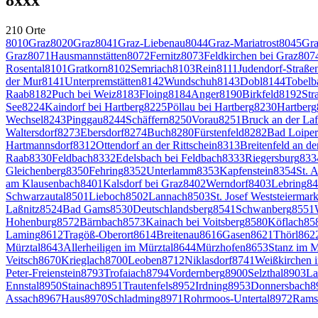
210
Orte
8010
Graz
8020
Graz
8041
Graz-Liebenau
8044
Graz-Mariatrost
8045
Gra
Graz
8071
Hausmannstätten
8072
Fernitz
8073
Feldkirchen bei Graz
807
Rosental
8101
Gratkorn
8102
Semriach
8103
Rein
8111
Judendorf-Straße
der Mur
8141
Unterpremstätten
8142
Wundschuh
8143
Dobl
8144
Tobelb
Raab
8182
Puch bei Weiz
8183
Floing
8184
Anger
8190
Birkfeld
8192
Str
See
8224
Kaindorf bei Hartberg
8225
Pöllau bei Hartberg
8230
Hartberg
Wechsel
8243
Pinggau
8244
Schäffern
8250
Vorau
8251
Bruck an der Laf
Waltersdorf
8273
Ebersdorf
8274
Buch
8280
Fürstenfeld
8282
Bad Loiper
Hartmannsdorf
8312
Ottendorf an der Rittschein
8313
Breitenfeld an de
Raab
8330
Feldbach
8332
Edelsbach bei Feldbach
8333
Riegersburg
833
Gleichenberg
8350
Fehring
8352
Unterlamm
8353
Kapfenstein
8354
St. 
am Klausenbach
8401
Kalsdorf bei Graz
8402
Werndorf
8403
Lebring
84
Schwarzautal
8501
Lieboch
8502
Lannach
8503
St. Josef Weststeiermar
Laßnitz
8524
Bad Gams
8530
Deutschlandsberg
8541
Schwanberg
8551
Hohenburg
8572
Bärnbach
8573
Kainach bei Voitsberg
8580
Köflach
85
Laming
8612
Tragöß-Oberort
8614
Breitenau
8616
Gasen
8621
Thörl
862
Mürztal
8643
Allerheiligen im Mürztal
8644
Mürzhofen
8653
Stanz im M
Veitsch
8670
Krieglach
8700
Leoben
8712
Niklasdorf
8741
Weißkirchen i
Peter-Freienstein
8793
Trofaiach
8794
Vordernberg
8900
Selzthal
8903
La
Ennstal
8950
Stainach
8951
Trautenfels
8952
Irdning
8953
Donnersbach
8
Assach
8967
Haus
8970
Schladming
8971
Rohrmoos-Untertal
8972
Rams