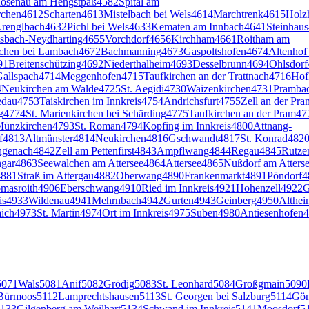
osenau am Hengstpaß
4582
Spital am
rchen
4612
Scharten
4613
Mistelbach bei Wels
4614
Marchtrenk
4615
Holz
renglbach
4632
Pichl bei Wels
4633
Kematen am Innbach
4641
Steinhaus
bach-Neydharting
4655
Vorchdorf
4656
Kirchham
4661
Roitham am
chen bei Lambach
4672
Bachmanning
4673
Gaspoltshofen
4674
Altenhof
91
Breitenschützing
4692
Niederthalheim
4693
Desselbrunn
4694
Ohlsdorf
allspach
4714
Meggenhofen
4715
Taufkirchen an der Trattnach
4716
Hof
4
Neukirchen am Walde
4725
St. Aegidi
4730
Waizenkirchen
4731
Prambac
edau
4753
Taiskirchen im Innkreis
4754
Andrichsfurt
4755
Zell an der Pra
g
4774
St. Marienkirchen bei Schärding
4775
Taufkirchen an der Pram
47
ünzkirchen
4793
St. Roman
4794
Kopfing im Innkreis
4800
Attnang-
f
4813
Altmünster
4814
Neukirchen
4816
Gschwandt
4817
St. Konrad
482
genach
4842
Zell am Pettenfirst
4843
Ampflwang
4844
Regau
4845
Rutze
gar
4863
Seewalchen am Attersee
4864
Attersee
4865
Nußdorf am Atters
4881
Straß im Attergau
4882
Oberwang
4890
Frankenmarkt
4891
Pöndorf
4
masroith
4906
Eberschwang
4910
Ried im Innkreis
4921
Hohenzell
4922
G
is
4933
Wildenau
4941
Mehrnbach
4942
Gurten
4943
Geinberg
4950
Althei
ich
4973
St. Martin
4974
Ort im Innkreis
4975
Suben
4980
Antiesenhofen
4
5071
Wals
5081
Anif
5082
Grödig
5083
St. Leonhard
5084
Großgmain
5090
Bürmoos
5112
Lamprechtshausen
5113
St. Georgen bei Salzburg
5114
Gö
133
Gilgenberg am Weilhart
5134
Schwand im Innkreis
5141
Moosdorf
5