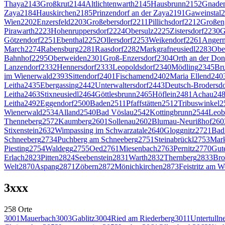
Thaya
2143
Großkrut
2144
Altlichtenwarth
2145
Hausbrunn
2152
Gnaden
Zaya
2184
Hauskirchen
2185
Prinzendorf an der Zaya
2191
Gaweinstal
2
Wien
2202
Enzersfeld
2203
Großebersdorf
2211
Pillichsdorf
2212
Großen
Pirawarth
2223
Hohenruppersdorf
2224
Obersulz
2225
Zistersdorf
2230
G
Götzendorf
2251
Ebenthal
2252
Ollersdorf
2253
Weikendorf
2261
Angern
March
2274
Rabensburg
2281
Raasdorf
2282
Markgrafneusiedl
2283
Obe
Bahnhof
2295
Oberweiden
2301
Groß-Enzersdorf
2304
Orth an der Do
Lanzendorf
2332
Hennersdorf
2333
Leopoldsdorf
2340
Mödling
2345
Br
im Wienerwald
2393
Sittendorf
2401
Fischamend
2402
Maria Ellend
240
Leitha
2435
Ebergassing
2442
Unterwaltersdorf
2443
Deutsch-Brodersdo
Leitha
2463
Stixneusiedl
2464
Göttlesbrunn
2465
Höflein
2481
Achau
24
Leitha
2492
Eggendorf
2500
Baden
2511
Pfaffstätten
2512
Tribuswinkel
2
Wienerwald
2534
Alland
2540
Bad Vöslau
2542
Kottingbrunn
2544
Leob
Thenneberg
2572
Kaumberg
2601
Sollenau
2602
Blumau-Neurißhof
260
Stixenstein
2632
Wimpassing im Schwarzatale
2640
Gloggnitz
2721
Bad
Schneeberg
2734
Puchberg am Schneeberg
2751
Steinabrückl
2753
Mar
Piesting
2754
Waldegg
2755
Oed
2761
Miesenbach
2763
Pernitz
2770
Gut
Erlach
2823
Pitten
2824
Seebenstein
2831
Warth
2832
Thernberg
2833
Bro
Welt
2870
Aspang
2871
Zöbern
2872
Mönichkirchen
2873
Feistritz am W
3
xxx
258
Orte
3001
Mauerbach
3003
Gablitz
3004
Ried am Riederberg
3011
Untertulln