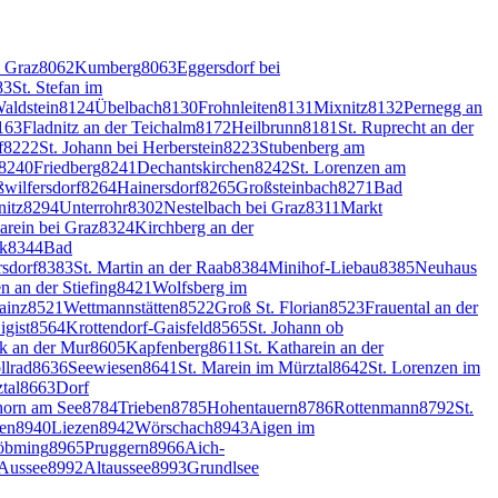
i Graz
8062
Kumberg
8063
Eggersdorf bei
83
St. Stefan im
aldstein
8124
Übelbach
8130
Frohnleiten
8131
Mixnitz
8132
Pernegg an
163
Fladnitz an der Teichalm
8172
Heilbrunn
8181
St. Ruprecht an der
f
8222
St. Johann bei Herberstein
8223
Stubenberg am
8240
Friedberg
8241
Dechantskirchen
8242
St. Lorenzen am
wilfersdorf
8264
Hainersdorf
8265
Großsteinbach
8271
Bad
nitz
8294
Unterrohr
8302
Nestelbach bei Graz
8311
Markt
arein bei Graz
8324
Kirchberg an der
rk
8344
Bad
sdorf
8383
St. Martin an der Raab
8384
Minihof-Liebau
8385
Neuhaus
n an der Stiefing
8421
Wolfsberg im
tainz
8521
Wettmannstätten
8522
Groß St. Florian
8523
Frauental an der
igist
8564
Krottendorf-Gaisfeld
8565
St. Johann ob
k an der Mur
8605
Kapfenberg
8611
St. Katharein an der
llrad
8636
Seewiesen
8641
St. Marein im Mürztal
8642
St. Lorenzen im
tal
8663
Dorf
horn am See
8784
Trieben
8785
Hohentauern
8786
Rottenmann
8792
St.
len
8940
Liezen
8942
Wörschach
8943
Aigen im
öbming
8965
Pruggern
8966
Aich-
Aussee
8992
Altaussee
8993
Grundlsee